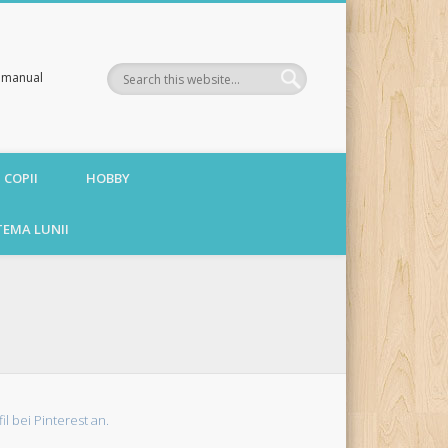
te manual
 COPII
HOBBY
TEMA LUNII
fil bei Pinterest an.