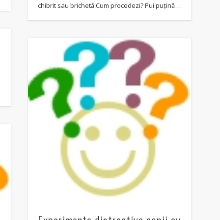
chibrit sau brichetă Cum procedezi? Pui puțină …
Experimente distractive copii cu