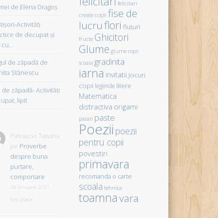
felicitari
felicitari
ei de Elena Dragoş
fise de
create copii
flori
lucru
işori-Activităţi
fluturi
ctice de decupat şi
Ghicitori
fructe
t cu…
Glume
glume copii
gradinita
gul de zăpadă de
scoala
iarna
hita Stănescu
invitatii
Jocuri
copii
litere
legende
de zăpadă- Activităţi
Matematica
upat, lipit
distractiva
origami
paste
pasari
Poezii
poezii
Patrașcio Tatiana
pentru copii
pe
Proverbe
povestiri
despre buna
primavara
purtare,
comportare
recomanda o carte
scoala
28 ianuarie 2021
tehnica
toamna
vara
îmi place