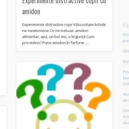
amidon
Po
Experimente distractive copii Vâscozitate-lichide
ne-newtoniene Ce ne trebuie: amidon
Fel
alimentar, apă, un bol mic, o linguriță Cum
pui
procedezi? Pune amidon în farfurie …
Ghi
Bun
Pov
lau
Col
Mus
de 
Om 
Acti
dec