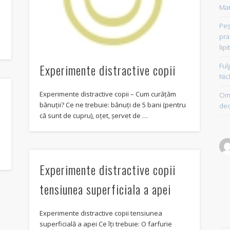
Mam
Peşt
pra
lipi
Experimente distractive copii
Ful
Nic
Experimente distractive copii – Cum curățăm
Om 
bănuții? Ce ne trebuie: bănuți de 5 bani (pentru
dec
că sunt de cupru), oțet, șervet de …
u
Experimente distractive copii
tensiunea superficiala a apei
Experimente distractive copii tensiunea
superficială a apei Ce îți trebuie: O farfurie