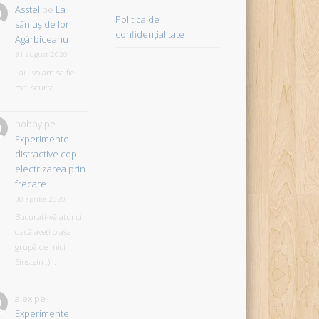
Asstel
pe
La
Politica de
săniuş de Ion
confidențialitate
Agârbiceanu
31 august 2020
Pai...voiam sa fie
mai scurta. .
hobby
pe
Experimente
distractive copii
electrizarea prin
frecare
30 aprilie 2020
Bucurați-vă atunci
dacă aveți o așa
grupă de mici
Einstein :)...
alex
pe
Experimente