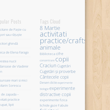
pular Posts
Tags Cloud
8 Martie
icitare de Paște cu
activitati
șori sau rățuște
practice/crafts
citori ghindă
animale
ica de Elena Farago
cifre
Biblioteca
copii
concentrare
estea nucii
Craciun
Cugetări
daroase de Vladimir
Cugetări şi proverbe
in
Cântecele copii
uroaie mari si mici
Desen
dictie
experimente
Marin Sorescu
experimente
biologie
distractive copii
de zapada –
vitati practice
experimente fizica
upat, lipit
Fabule
lichide gaze