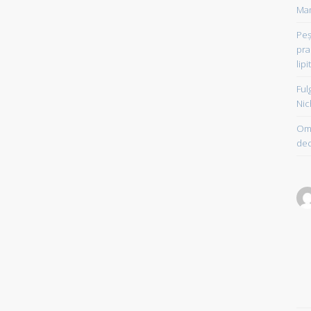
Mam
Peşt
pra
lipi
Ful
Nic
Om 
dec