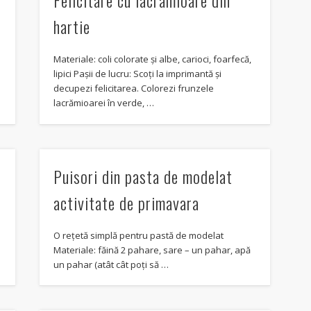
Felicitare cu lacramioare din
hartie
Materiale: coli colorate și albe, carioci, foarfecă,
lipici Pașii de lucru: Scoți la imprimantă și
decupezi felicitarea. Colorezi frunzele
lacrămioarei în verde, …
Puisori din pasta de modelat
activitate de primavara
O reţetă simplă pentru pastă de modelat
Materiale: făină 2 pahare, sare – un pahar, apă
un pahar (atât cât poţi să …