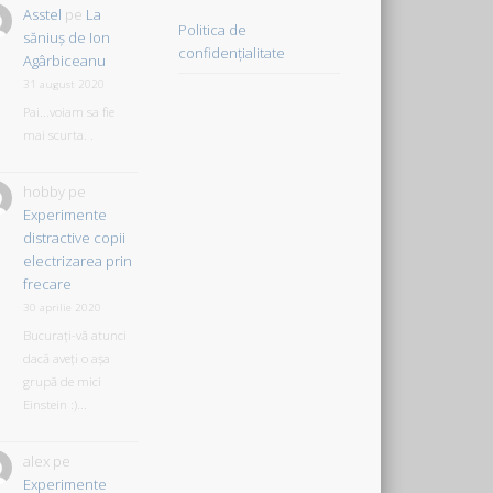
Asstel
pe
La
Politica de
săniuş de Ion
confidențialitate
Agârbiceanu
31 august 2020
Pai...voiam sa fie
mai scurta. .
hobby
pe
Experimente
distractive copii
electrizarea prin
frecare
30 aprilie 2020
Bucurați-vă atunci
dacă aveți o așa
grupă de mici
Einstein :)...
alex
pe
Experimente