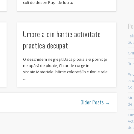
coli de desen Pașii de lucru:
Po
Umbrela din hartie activitate
Fel
pui
practica decupat
Ghi
O deschidem negreșit Dacă ploaia s-a pornit Și
Bun
ne apără de ploaie, Chiar de curge în
șiroaie.Materiale: hârtie colorată în culorile tale
Pov
…
lau
Col
Mus
Older Posts →
de 
Om 
Acti
dec