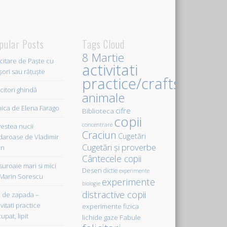
pular Posts
Tags Cloud
8 Martie
icitare de Paște cu
activitati
șori sau rățuște
practice/crafts
citori ghindă
animale
ica de Elena Farago
cifre
Biblioteca
copii
concentrare
estea nucii
Craciun
Cugetări
daroase de Vladimir
Cugetări şi proverbe
in
Cântecele copii
uroaie mari si mici
Desen
dictie
experimente
Marin Sorescu
experimente
biologie
distractive copii
de zapada –
vitati practice
experimente fizica
upat, lipit
Fabule
lichide gaze