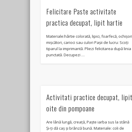
Felicitare Paste activitate
practica decupat, lipit hartie
Materiale:hârtie colorată, lipici, foarfecă, ochișor
mișcători, carioci sau culori Pașii de lucru: Scoți
tiparul la imprimantă. Pliezi felicitarea după linia
punctată. Decupezi …
Activitati practice decupat, lipi
oite din pompoane
Are lână lungă, creață, Paște iarba sus la stână
Și-ți dă caș și brânză bună. Materiale: coli de