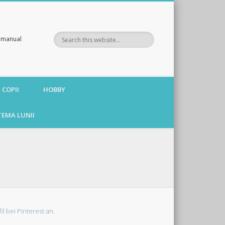
te manual
 COPII
HOBBY
TEMA LUNII
fil bei Pinterest an.