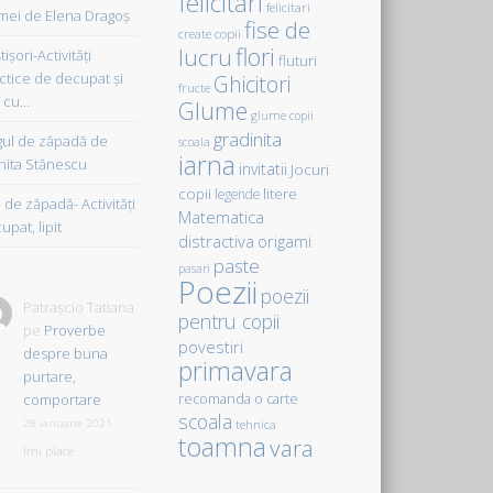
felicitari
felicitari
ei de Elena Dragoş
fise de
create copii
flori
lucru
işori-Activităţi
fluturi
ctice de decupat şi
Ghicitori
fructe
t cu…
Glume
glume copii
gradinita
gul de zăpadă de
scoala
iarna
hita Stănescu
invitatii
Jocuri
copii
litere
legende
de zăpadă- Activităţi
Matematica
upat, lipit
distractiva
origami
paste
pasari
Poezii
poezii
Patrașcio Tatiana
pentru copii
pe
Proverbe
povestiri
despre buna
primavara
purtare,
comportare
recomanda o carte
scoala
28 ianuarie 2021
tehnica
toamna
vara
îmi place