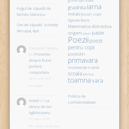
glume copii scoala
iarna
gradinita
Fulgul de zăpadă de
invitatii
Jocuri copii
Nichita Stănescu
litere
legende
Om de zăpadă- Activităţi
Matematica distractiva
decupat, lipit
paste
origami
pasari
Poezii
poezii
pentru copii
Patrașcio Tatiana
povestiri
pe
Proverbe
primavara
despre buna
purtare,
recomanda o carte
comportare
scoala
tehnica
toamna
vara
28 ianuarie 2021
îmi place
Politica de
Asstel
pe
La
confidențialitate
săniuş de Ion
Agârbiceanu
31 august 2020
Pai...voiam sa fie mai