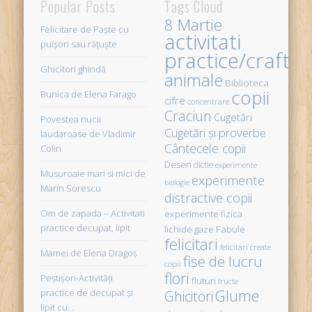
Popular Posts
Tags Cloud
8 Martie
Felicitare de Paște cu
activitati
puișori sau rățuște
practice/crafts
Ghicitori ghindă
animale
Biblioteca
copii
Bunica de Elena Farago
cifre
concentrare
Craciun
Cugetări
Povestea nucii
Cugetări şi proverbe
laudaroase de Vladimir
Cântecele copii
Colin
Desen
dictie
experimente
Musuroaie mari si mici de
experimente
biologie
Marin Sorescu
distractive copii
Om de zapada – Activitati
experimente fizica
practice decupat, lipit
Fabule
lichide gaze
felicitari
felicitari create
Mamei de Elena Dragoş
fise de lucru
copii
flori
Peştişori-Activităţi
fluturi
fructe
Glume
practice de decupat şi
Ghicitori
lipit cu…