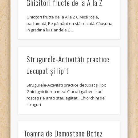
Ghicitori fructe de la A la Z
Ghicitori fructe de la A la Z C Mică roșie,
parfumată, Pe pământ ea stă culcată. Căpșuna
În grădina lui Pandele E …
Strugurele-Activităţi practice
decupat şi lipit
Strugurele-Activităţi practice decupat şi lipit
Ghici, ghicitorea mea: Ciucuri galbeni sau
roşcaţi Pe araci stau agăţaţi. Chiorchini de
struguri
Toamna de Demostene Botez