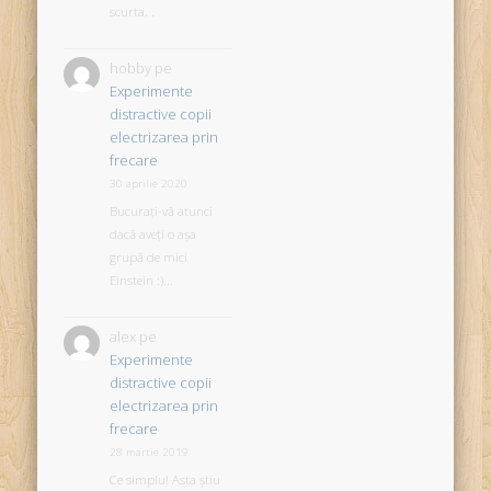
scurta. .
hobby
pe
Experimente
distractive copii
electrizarea prin
frecare
30 aprilie 2020
Bucurați-vă atunci
dacă aveți o așa
grupă de mici
Einstein :)...
alex
pe
Experimente
distractive copii
electrizarea prin
frecare
28 martie 2019
Ce simplu! Asta știu