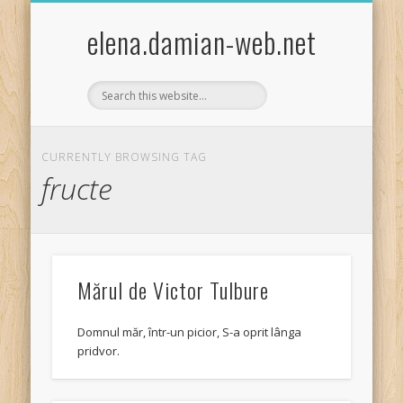
EXPERIMENTE STIINTIFICE DISTRACTIVE COPII
ACTIVITĂȚI PRACTICE/CRAFTS
ȘTIINȚA PENTRU COPII
FISE DE LUCRU
JOCURI COPII
TEMA LUNII
BIBLIOTECA
GHICITORI
POVESTIRI
LEGENDE
GLUME
HOBBY
elena.damian-web.net
CURRENTLY BROWSING TAG
fructe
Mărul de Victor Tulbure
Domnul măr, într-un picior, S-a oprit lânga
pridvor.