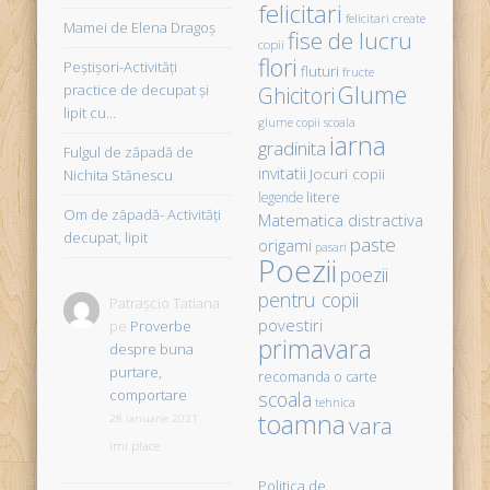
felicitari
felicitari create
Mamei de Elena Dragoş
fise de lucru
copii
flori
Peştişori-Activităţi
fluturi
fructe
Glume
practice de decupat şi
Ghicitori
lipit cu…
glume copii scoala
iarna
gradinita
Fulgul de zăpadă de
invitatii
Jocuri copii
Nichita Stănescu
litere
legende
Om de zăpadă- Activităţi
Matematica distractiva
decupat, lipit
paste
origami
pasari
Poezii
poezii
pentru copii
Patrașcio Tatiana
povestiri
pe
Proverbe
primavara
despre buna
purtare,
recomanda o carte
comportare
scoala
tehnica
toamna
vara
28 ianuarie 2021
îmi place
Politica de