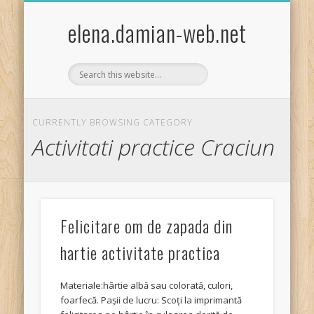
EXPERIMENTE STIINTIFICE DISTRACTIVE COPII
ACTIVITĂȚI PRACTICE/CRAFTS
ȘTIINȚA PENTRU COPII
FISE DE LUCRU
JOCURI COPII
TEMA LUNII
BIBLIOTECA
GHICITORI
POVESTIRI
LEGENDE
GLUME
HOBBY
elena.damian-web.net
CURRENTLY BROWSING CATEGORY
Activitati practice Craciun
Felicitare om de zapada din
hartie activitate practica
Materiale:hârtie albă sau colorată, culori,
foarfecă. Pașii de lucru: Scoți la imprimantă