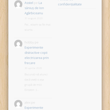
Asstel
pe
La
confidențialitate
săniuş de Ion
Agârbiceanu
31 august 2020
Pai...voiam sa fie mai
scurta. .
hobby
pe
Experimente
distractive copii
electrizarea prin
frecare
30 aprilie 2020
Bucurați-vă atunci
dacă aveți o așa
grupă de mici
Einstein :)...
alex
pe
Experimente