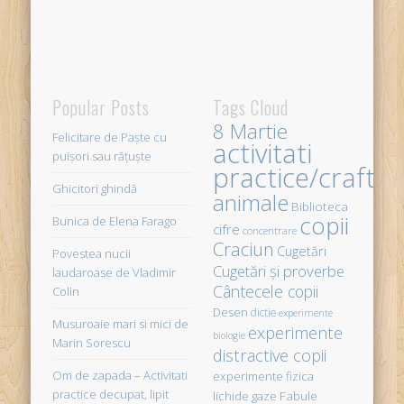
Popular Posts
Tags Cloud
8 Martie
Felicitare de Paște cu
activitati
puișori sau rățuște
practice/crafts
Ghicitori ghindă
animale
Biblioteca
copii
Bunica de Elena Farago
cifre
concentrare
Craciun
Cugetări
Povestea nucii
Cugetări şi proverbe
laudaroase de Vladimir
Cântecele copii
Colin
Desen
dictie
experimente
Musuroaie mari si mici de
experimente
biologie
Marin Sorescu
distractive copii
Om de zapada – Activitati
experimente fizica
practice decupat, lipit
Fabule
lichide gaze