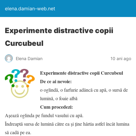
elena.damian-web.net
Experimente distractive copii
Curcubeul
Elena Damian
10 ani ago
Experimente distractive copii Curcubeul
De ce ai nevoie:
o oglindă, o farfurie adâncă cu apă, o sursă de
lumină, o foaie albă
Cum procedezi:
Așează oglinda pe fundul vasului cu apă.
Îndreaptă sursa de lumină către ea și ține hârtia astfel încât lumina
să cadă pe ea.