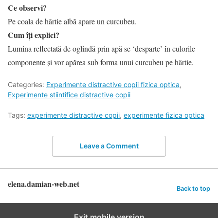
Ce observi?
Pe coala de hârtie albă apare un curcubeu.
Cum îți explici?
Lumina reflectată de oglindă prin apă se ‘desparte’ în culorile
componente și vor apărea sub forma unui curcubeu pe hârtie.
Categories:
Experimente distractive copii fizica optica
,
Experimente stiintifice distractive copii
Tags:
experimente distractive copii
,
experimente fizica optica
Leave a Comment
elena.damian-web.net
Back to top
Exit mobile version