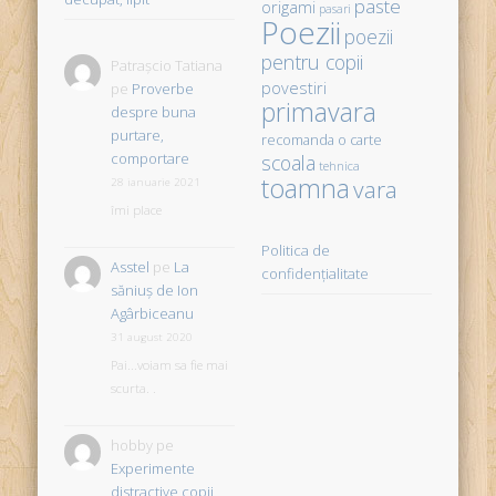
paste
origami
pasari
Poezii
poezii
pentru copii
Patrașcio Tatiana
povestiri
pe
Proverbe
primavara
despre buna
purtare,
recomanda o carte
comportare
scoala
tehnica
toamna
vara
28 ianuarie 2021
îmi place
Politica de
Asstel
pe
La
confidențialitate
săniuş de Ion
Agârbiceanu
31 august 2020
Pai...voiam sa fie mai
scurta. .
hobby
pe
Experimente
distractive copii