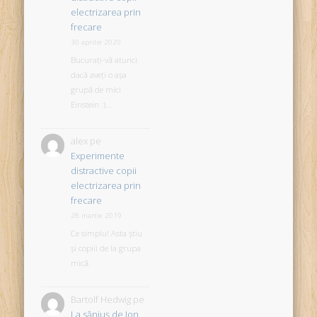
electrizarea prin
frecare
30 aprilie 2020
Bucurați-vă atunci
dacă aveți o așa
grupă de mici
Einstein :)...
alex
pe
Experimente
distractive copii
electrizarea prin
frecare
28 martie 2019
Ce simplu! Asta știu
și copiii de la grupa
mică.
Bartolf Hedwig
pe
La săniuş de Ion