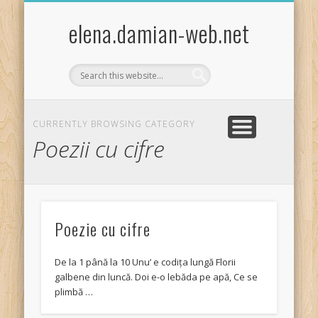
EXPERIMENTE STIINTIFICE DISTRACTIVE COPII
ACTIVITĂȚI PRACTICE/CRAFTS
ȘTIINȚA PENTRU COPII
FISE DE LUCRU
JOCURI COPII
TEMA LUNII
BIBLIOTECA
GHICITORI
POVESTIRI
LEGENDE
GLUME
HOBBY
elena.damian-web.net
CURRENTLY BROWSING CATEGORY
Poezii cu cifre
Poezie cu cifre
De la 1 până la 10 Unu’ e codița lungă Florii
galbene din luncă. Doi e-o lebăda pe apă, Ce se
plimbă …