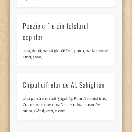
Poezie cifre din folclorul
copiilor
Una, două, hai că plouă! Trei, patru, hai la teatru!
Cinci, șase,
Chipul cifrelor de Al. Sahighian
Unu parcă e un băţ Şugubăţ. Poartă chipiul tras,
Cu cozorocul pe nas. Doi se-ndoaie uşor Pe
picior, Gâtul, vezi, e cam …