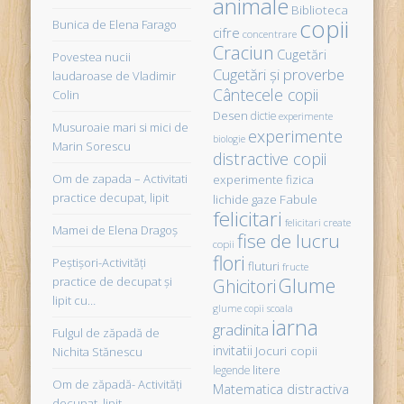
animale
Biblioteca
copii
Bunica de Elena Farago
cifre
concentrare
Craciun
Cugetări
Povestea nucii
Cugetări şi proverbe
laudaroase de Vladimir
Cântecele copii
Colin
Desen
dictie
experimente
Musuroaie mari si mici de
experimente
biologie
Marin Sorescu
distractive copii
Om de zapada – Activitati
experimente fizica
practice decupat, lipit
Fabule
lichide gaze
felicitari
felicitari create
Mamei de Elena Dragoş
fise de lucru
copii
flori
Peştişori-Activităţi
fluturi
fructe
Glume
practice de decupat şi
Ghicitori
lipit cu…
glume copii scoala
iarna
gradinita
Fulgul de zăpadă de
invitatii
Jocuri copii
Nichita Stănescu
litere
legende
Om de zăpadă- Activităţi
Matematica distractiva
decupat, lipit