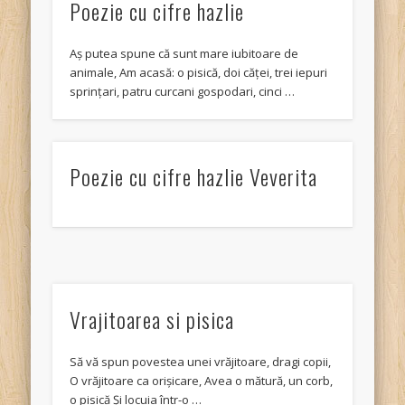
Poezie cu cifre hazlie
Aș putea spune că sunt mare iubitoare de
animale, Am acasă: o pisică, doi căței, trei iepuri
sprințari, patru curcani gospodari, cinci …
Poezie cu cifre hazlie Veverita
Vrajitoarea si pisica
Să vă spun povestea unei vrăjitoare, dragi copii,
O vrăjitoare ca orișicare, Avea o mătură, un corb,
o pisică Și locuia într-o …