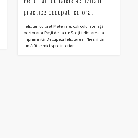
Felicitari cu lalele activitati
practice decupat, colorat
Felicitări colorat Materiale: coli colorate, ață,
perforator Pașii de lucru: Scoți felicitarea la
imprimantă. Decupezi felicitarea. Pliezi întâi
jumătățile mici spre interior …