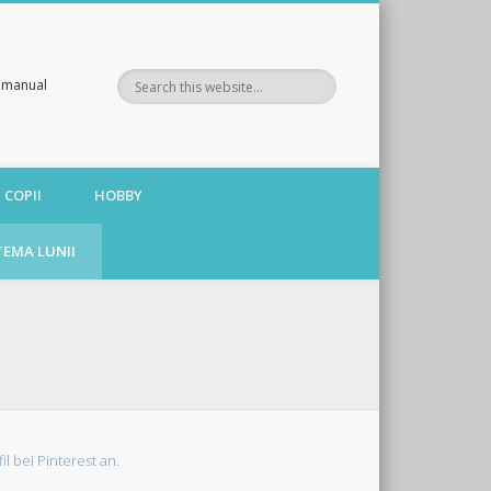
te manual
 COPII
HOBBY
TEMA LUNII
fil bei Pinterest an.