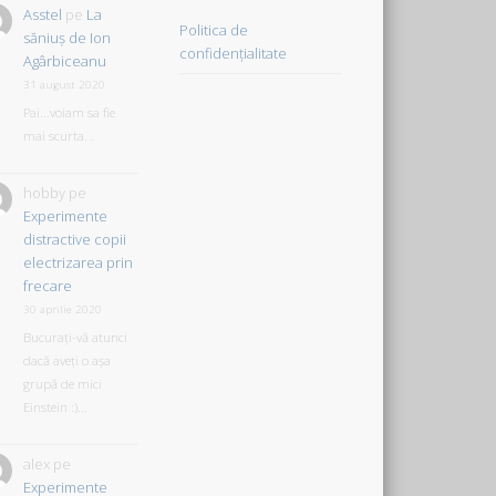
Asstel
pe
La
Politica de
săniuş de Ion
confidențialitate
Agârbiceanu
31 august 2020
Pai...voiam sa fie
mai scurta. .
hobby
pe
Experimente
distractive copii
electrizarea prin
frecare
30 aprilie 2020
Bucurați-vă atunci
dacă aveți o așa
grupă de mici
Einstein :)...
alex
pe
Experimente