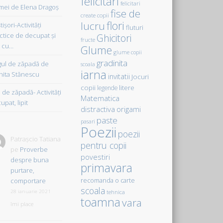
felicitari
felicitari
ei de Elena Dragoş
fise de
create copii
flori
lucru
işori-Activităţi
fluturi
ctice de decupat şi
Ghicitori
fructe
t cu…
Glume
glume copii
gradinita
gul de zăpadă de
scoala
iarna
hita Stănescu
invitatii
Jocuri
copii
litere
legende
de zăpadă- Activităţi
Matematica
upat, lipit
distractiva
origami
paste
pasari
Poezii
poezii
Patrașcio Tatiana
pentru copii
pe
Proverbe
povestiri
despre buna
primavara
purtare,
comportare
recomanda o carte
scoala
28 ianuarie 2021
tehnica
toamna
vara
îmi place