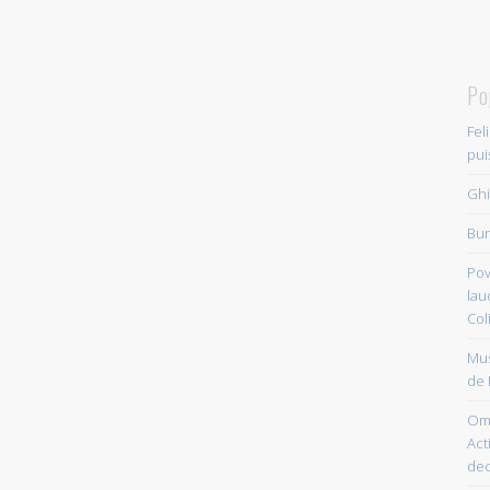
Po
Fel
pui
Ghi
Bun
Pov
lau
Col
Mus
de 
Om 
Acti
dec