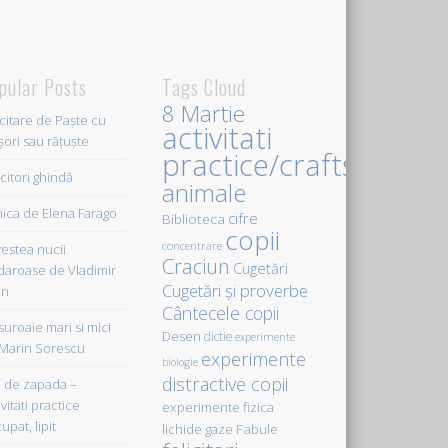
pular Posts
Tags Cloud
8 Martie
icitare de Paște cu
activitati
șori sau rățuște
practice/crafts
citori ghindă
animale
ica de Elena Farago
cifre
Biblioteca
copii
concentrare
estea nucii
Craciun
Cugetări
daroase de Vladimir
Cugetări şi proverbe
in
Cântecele copii
uroaie mari si mici
Desen
dictie
experimente
Marin Sorescu
experimente
biologie
distractive copii
de zapada –
vitati practice
experimente fizica
upat, lipit
Fabule
lichide gaze