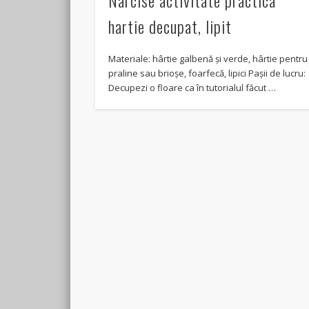
Narcise activitate practica
hartie decupat, lipit
Materiale: hârtie galbenă și verde, hârtie pentru
praline sau brioșe, foarfecă, lipici Pașii de lucru:
Decupezi o floare ca în tutorialul făcut …