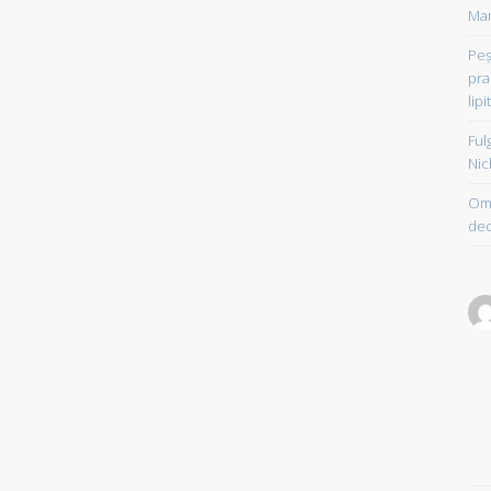
Mam
Peşt
pra
lipi
Ful
Nic
Om 
dec