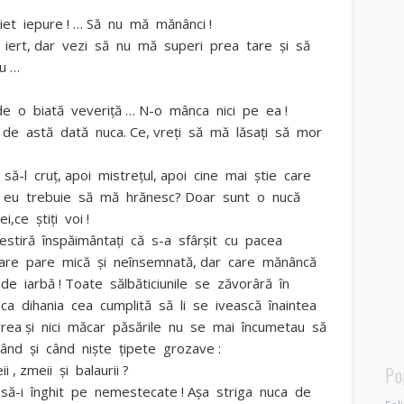
biet iepure ! … Să nu mă mănânci !
e iert, dar vezi să nu mă superi prea tare şi să
ău …
i de o biată veveriţă … N-o mânca nici pe ea !
ră de astă dată nuca. Ce, vreţi să mă lăsaţi să mor
ă-l cruţ, apoi mistreţul, apoi cine mai ştie care
ă şi eu trebuie să mă hrănesc? Doar sunt o nucă
,ce ştiţi voi !
vestiră înspăimântaţi că s-a sfârşit cu pacea
na care pare mică şi neînsemnată, dar care mănâncă
ir de iarbă ! Toate sălbăticiunile se zăvorâră în
ă ca dihania cea cumplită să li se ivească înaintea
grea şi nici măcar păsările nu se mai încumetau să
ând şi când nişte ţipete grozave :
i , zmeii şi balaurii ?
Po
ă-i înghit pe nemestecate ! Aşa striga nuca de