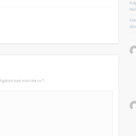
Ful
Nic
Om 
dec
igatorii sunt marcate cu
*