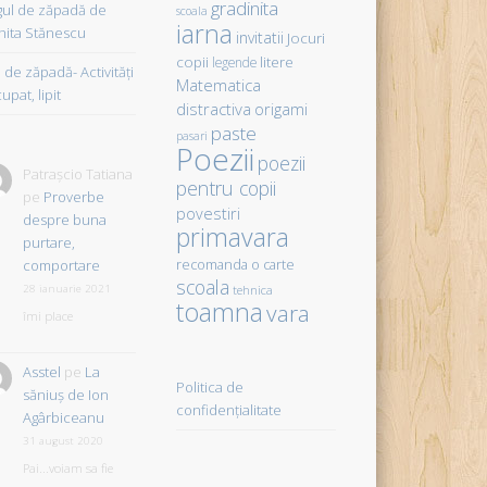
gradinita
gul de zăpadă de
scoala
iarna
hita Stănescu
invitatii
Jocuri
copii
litere
legende
de zăpadă- Activităţi
Matematica
upat, lipit
distractiva
origami
paste
pasari
Poezii
poezii
Patrașcio Tatiana
pentru copii
pe
Proverbe
povestiri
despre buna
primavara
purtare,
comportare
recomanda o carte
scoala
28 ianuarie 2021
tehnica
toamna
vara
îmi place
Asstel
pe
La
Politica de
săniuş de Ion
confidențialitate
Agârbiceanu
31 august 2020
Pai...voiam sa fie