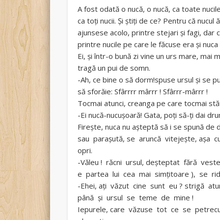
A fost odată o nucă, o nucă, ca toate nucil
ca toţi nucii. Şi ştiţi de ce? Pentru că nuc
ajunsese acolo, printre stejari şi fagi, dar ce
printre nucile pe care le făcuse era şi nuca
Ei, şi într-o bună zi vine un urs mare, mai 
tragă un pui de somn.
-Ah, ce bine o să dorm!spuse ursul şi se pu
să sforăie: Sfârrrr mârrr ! Sfârrr-mârrr !
Tocmai atunci, creanga pe care tocmai stă
-Ei nucă-nucuşoară! Gata, poţi să-ţi dai dr
Fireşte, nuca nu aşteptă să i se spună de
sau paraşută, se aruncă vitejeşte, aşa 
opri.
-Văleu ! răcni ursul, deşteptat fără ves
e partea lui cea mai simţitoare ), se ri
-Ehei, aţi văzut cine sunt eu ? strigă 
până şi ursul se teme de mine !
Iepurele, care văzuse tot ce se petre