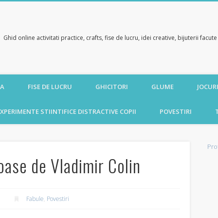
Ghid online activitati practice, crafts, fise de lucru, idei creative, bijuterii facu
CA
FISE DE LUCRU
GHICITORI
GLUME
JOCURI
XPERIMENTE STIINTIFICE DISTRACTIVE COPII
POVESTIRI
Pro
oase de Vladimir Colin
Fabule
,
Povestiri