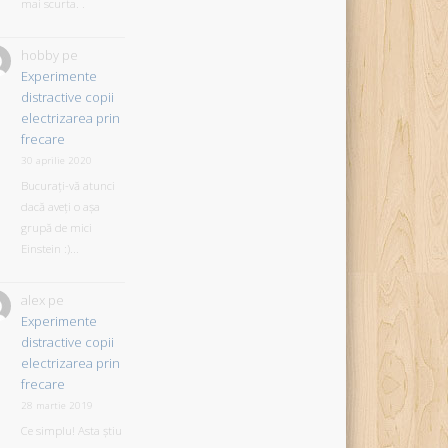
mai scurta. .
hobby
pe
Experimente
distractive copii
electrizarea prin
frecare
30 aprilie 2020
Bucurați-vă atunci
dacă aveți o așa
grupă de mici
Einstein :)...
alex
pe
Experimente
distractive copii
electrizarea prin
frecare
28 martie 2019
Ce simplu! Asta știu