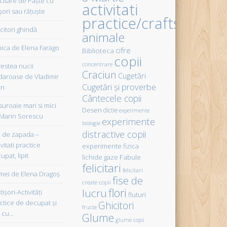
icitare de Paște cu
activitati
șori sau rățuște
practice/crafts
citori ghindă
animale
ica de Elena Farago
cifre
Biblioteca
copii
concentrare
estea nucii
Craciun
Cugetări
daroase de Vladimir
Cugetări şi proverbe
in
Cântecele copii
uroaie mari si mici
Desen
dictie
experimente
Marin Sorescu
experimente
biologie
distractive copii
de zapada –
vitati practice
experimente fizica
upat, lipit
Fabule
lichide gaze
felicitari
felicitari
ei de Elena Dragoş
fise de
create copii
flori
lucru
işori-Activităţi
fluturi
ctice de decupat şi
Ghicitori
fructe
t cu…
Glume
glume copii