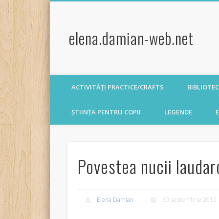
elena.damian-web.net
ACTIVITĂȚI PRACTICE/CRAFTS
BIBLIOTE
ȘTIINȚA PENTRU COPII
LEGENDE
E
Povestea nucii laudar
Elena Damian
30 septembrie 2015