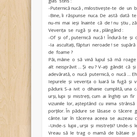
glas stins :
-Puternică nucă , milostiveşte-te de un 
-Bine, îi răspunse nuca. De astă dată t
nu-mi mai ieşi înainte că de ! nu ştiu , z
Veveriţa se rugă şi ea , plângând :
-Of şi of , puternică nucă ! Îndură-te ş
-Ia ascultaţi, făpturi neroade ! se supă
de foame ?
Păi, mâine o să vină lupul să mă roage s
alt neisprăvit … Şi eu ? V-aţi gândit c
adevărată, o nucă puternică, o nucă … Ehei
Iepurele şi veveriţa o luară la fugă şi 
pădurii. S-a ivit o dihanie cumplită, u
urşi, lupi şi mistreţi, cum ai înghiţi un f
vizuinile lor, aşteptând cu inima strâns
porţilor. În pădure se lăsase o tăcere 
cânte. Iar în tăcerea aceea se auzeau c
-Unde-s lupii , urşii şi mistreţii? Unde-s lei
Vreau să le trag o mamă de bătaie şi s