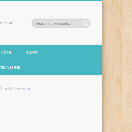
te manual
 COPII
HOBBY
TEMA LUNII
fil bei Pinterest an.