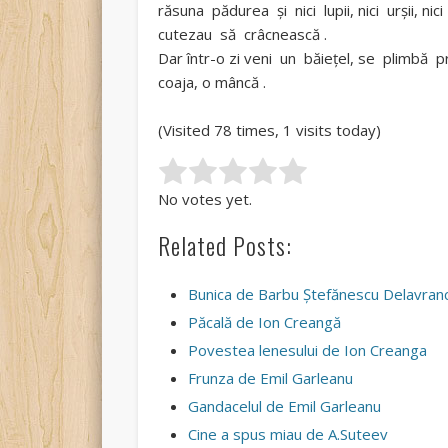
răsuna pădurea şi nici lupii, nici urşii, nici
cutezau să crâcnească .
Dar într-o zi veni un băieţel, se plimbă 
coaja, o mâncă .
(Visited 78 times, 1 visits today)
Rate this item:
Submit Rating
No votes yet.
Related Posts:
Bunica de Barbu Ştefănescu Delavran
Păcală de Ion Creangă
Povestea lenesului de Ion Creanga
Frunza de Emil Garleanu
Gandacelul de Emil Garleanu
Cine a spus miau de A.Suteev