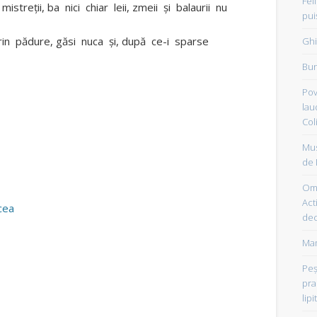
Fel
 mistreţii, ba nici chiar leii, zmeii şi balaurii nu
pui
prin pădure, găsi nuca şi, după ce-i sparse
Ghi
Bun
Pov
lau
Col
Mus
de 
Om 
Acti
cea
dec
Mam
Peşt
pra
lipi