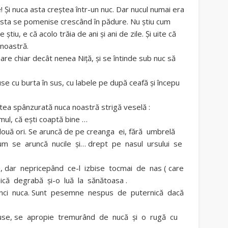
e! Şi nuca asta creştea într-un nuc. Dar nucul numai era
ul ăsta se pomenise crescând în pădure. Nu ştiu cum
 ştiu, e că acolo trăia de ani şi ani de zile. Şi uite că
 noastră.
mare chiar decât nenea Niţă, şi se întinde sub nuc să
se cu burta în sus, cu labele pe după ceafă şi începu
tea spânzurată nuca noastră strigă veselă :
umul, că eşti coaptă bine …
 două ori. Se aruncă de pe creanga ei, fără umbrelă
cum se aruncă nucile şi… drept pe nasul ursului se
te, dar nepricepând ce-l izbise tocmai de nas ( care
dică degrabă şi-o luă la sănătoasa .
atunci nuca. Sunt pesemne nespus de puternică dacă
cuse, se apropie tremurând de nucă şi o rugă cu