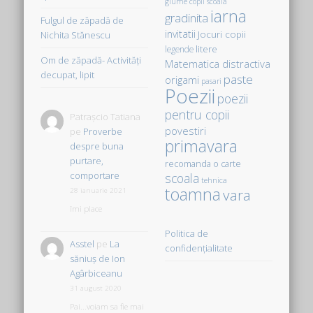
glume copii scoala
iarna
gradinita
Fulgul de zăpadă de
invitatii
Jocuri copii
Nichita Stănescu
litere
legende
Om de zăpadă- Activităţi
Matematica distractiva
decupat, lipit
paste
origami
pasari
Poezii
poezii
pentru copii
Patrașcio Tatiana
povestiri
pe
Proverbe
primavara
despre buna
purtare,
recomanda o carte
comportare
scoala
tehnica
toamna
vara
28 ianuarie 2021
îmi place
Politica de
Asstel
pe
La
confidențialitate
săniuş de Ion
Agârbiceanu
31 august 2020
Pai...voiam sa fie mai