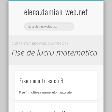
EXPERIMENTE STIINTIFICE DISTRACTIVE COPII
ACTIVITĂȚI PRACTICE/CRAFTS
ȘTIINȚA PENTRU COPII
FISE DE LUCRU
JOCURI COPII
TEMA LUNII
BIBLIOTECA
GHICITORI
POVESTIRI
LEGENDE
GLUME
HOBBY
elena.damian-web.net
CURRENTLY BROWSING CATEGORY
Fise de lucru matematica
Fise inmultirea cu 8
Fișe înmulțirea numerelor naturale