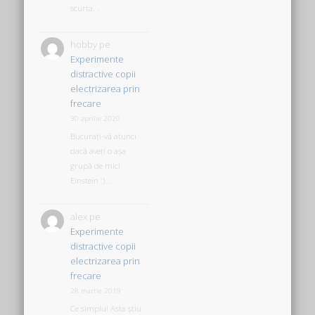
scurta. .
hobby
pe
Experimente
distractive copii
electrizarea prin
frecare
30 aprilie 2020
Bucurați-vă atunci
dacă aveți o așa
grupă de mici
Einstein :)...
alex
pe
Experimente
distractive copii
electrizarea prin
frecare
28 martie 2019
Ce simplu! Asta știu