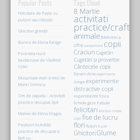
Popular Posts
Tags Cloud
8 Martie
Felicitare de Paște cu
activitati
puișori sau rățuște
practice/crafts
Ghicitori ghindă
animale
Biblioteca
copii
Bunica de Elena Farago
cifre
concentrare
Craciun
Cugetări
Povestea nucii
Cugetări şi proverbe
laudaroase de Vladimir
Cântecele copii
Colin
Desen
dictie
experimente
Musuroaie mari si mici de
experimente
biologie
Marin Sorescu
distractive copii
Om de zapada – Activitati
experimente fizica
practice decupat, lipit
Fabule
lichide gaze
felicitari
felicitari create
Mamei de Elena Dragoş
fise de lucru
copii
flori
Peştişori-Activităţi
fluturi
fructe
Glume
practice de decupat şi
Ghicitori
lipit cu…