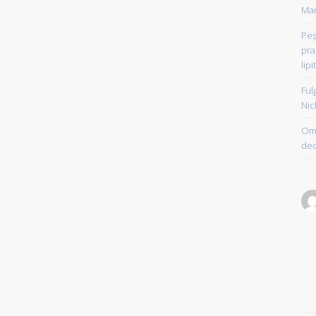
Mam
Peşt
pra
lipi
Ful
Nic
Om 
dec