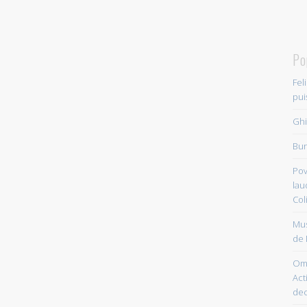
Po
Fel
pui
Ghi
Bun
Pov
lau
Col
Mus
de 
Om 
Acti
dec