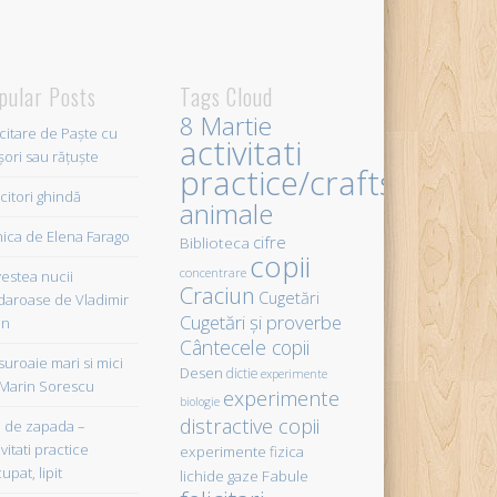
pular Posts
Tags Cloud
8 Martie
icitare de Paște cu
activitati
șori sau rățuște
practice/crafts
citori ghindă
animale
ica de Elena Farago
cifre
Biblioteca
copii
concentrare
estea nucii
Craciun
Cugetări
daroase de Vladimir
Cugetări şi proverbe
in
Cântecele copii
uroaie mari si mici
Desen
dictie
experimente
Marin Sorescu
experimente
biologie
distractive copii
de zapada –
vitati practice
experimente fizica
upat, lipit
Fabule
lichide gaze