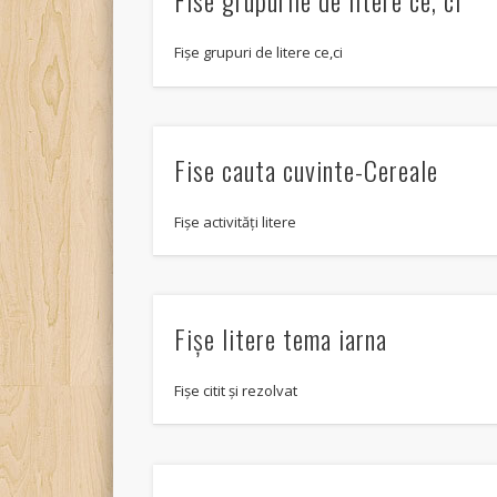
Fise grupurile de litere ce, ci
Fișe grupuri de litere ce,ci
Fise cauta cuvinte-Cereale
Fișe activități litere
Fişe litere tema iarna
Fişe citit şi rezolvat