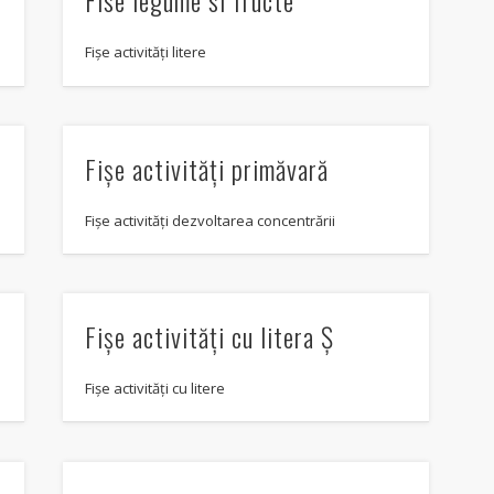
Fise legume si fructe
Fișe activități litere
Fișe activități primăvară
Fișe activități dezvoltarea concentrării
Fişe activităţi cu litera Ş
Fişe activităţi cu litere