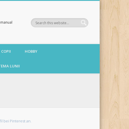
te manual
 COPII
HOBBY
TEMA LUNII
fil bei Pinterest an.