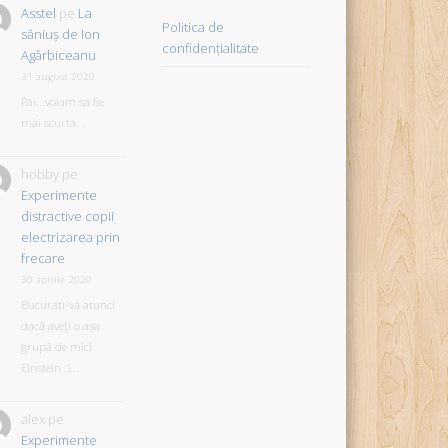
Asstel
pe
La
Politica de
săniuş de Ion
confidențialitate
Agârbiceanu
31 august 2020
Pai...voiam sa fie
mai scurta. .
hobby
pe
Experimente
distractive copii
electrizarea prin
frecare
30 aprilie 2020
Bucurați-vă atunci
dacă aveți o așa
grupă de mici
Einstein :)...
alex
pe
Experimente