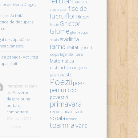
felicitari
felicitari
ei de Elena Dragoş
fise de
create copii
flori
lucru
işori-Activităţi
fluturi
ctice de decupat şi
Ghicitori
fructe
t cu…
Glume
glume copii
gradinita
gul de zăpadă de
scoala
iarna
hita Stănescu
invitatii
Jocuri
copii
litere
legende
de zăpadă- Activităţi
Matematica
upat, lipit
distractiva
origami
paste
pasari
Poezii
poezii
Patrașcio Tatiana
pentru copii
pe
Proverbe
povestiri
despre buna
primavara
purtare,
comportare
recomanda o carte
scoala
28 ianuarie 2021
tehnica
toamna
vara
îmi place