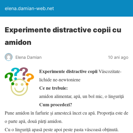
elena.damian-web.net
Experimente distractive copii cu
amidon
Elena Damian
10 ani ago
Experimente distractive copii
Vâscozitate-
lichide ne-newtoniene
Ce ne trebuie:
amidon alimentar, apă, un bol mic, o linguriță
Cum procedezi?
Pune amidon în farfurie și amestecă încet cu apă. Proporția este de
o parte apă, două părți amidon.
Cu o linguriță apasă peste apoi peste pasta vâscoasă obținută.