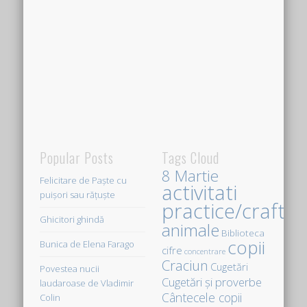
Popular Posts
Tags Cloud
8 Martie
Felicitare de Paște cu
activitati
puișori sau rățuște
practice/crafts
Ghicitori ghindă
animale
Biblioteca
copii
Bunica de Elena Farago
cifre
concentrare
Craciun
Cugetări
Povestea nucii
Cugetări şi proverbe
laudaroase de Vladimir
Cântecele copii
Colin