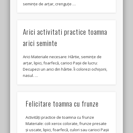
semințe de arțar, crenguțe …
Arici activitati practice toamna
arici seminte
Arici Materiale necesare: Hârtie, semințe de
arțar, lipici, foarfecă, carioci Pașii de lucru:
Decupezi un arici din hârtie. Îi colorezi ochișorii,
nasul. …
Felicitare toamna cu frunze
Activități practice de toamna cu frunze
Materiale: coli xerox colorate, frunze presate
și uscate, lipici, foarfecă, culori sau carioci Pașii