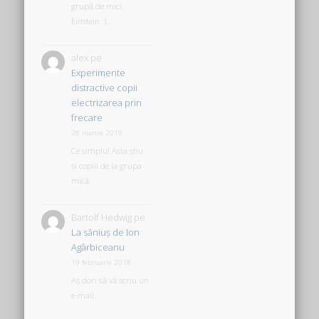
grupă de mici
Einstein :)...
alex
pe
Experimente
distractive copii
electrizarea prin
frecare
28 martie 2019
Ce simplu! Asta știu
și copiii de la grupa
mică.
Bartolf Hedwig
pe
La săniuş de Ion
Agârbiceanu
19 februarie 2018
Aș dori să vă scriu un
e-mail.