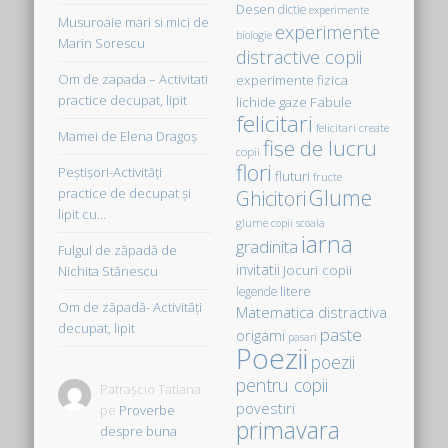
Desen
dictie
experimente
Musuroaie mari si mici de
experimente
biologie
Marin Sorescu
distractive copii
Om de zapada – Activitati
experimente fizica
practice decupat, lipit
Fabule
lichide gaze
felicitari
felicitari create
Mamei de Elena Dragoş
fise de lucru
copii
flori
Peştişori-Activităţi
fluturi
fructe
Glume
practice de decupat şi
Ghicitori
lipit cu…
glume copii scoala
iarna
gradinita
Fulgul de zăpadă de
invitatii
Jocuri copii
Nichita Stănescu
litere
legende
Om de zăpadă- Activităţi
Matematica distractiva
decupat, lipit
paste
origami
pasari
Poezii
poezii
pentru copii
Patrașcio Tatiana
povestiri
pe
Proverbe
primavara
despre buna