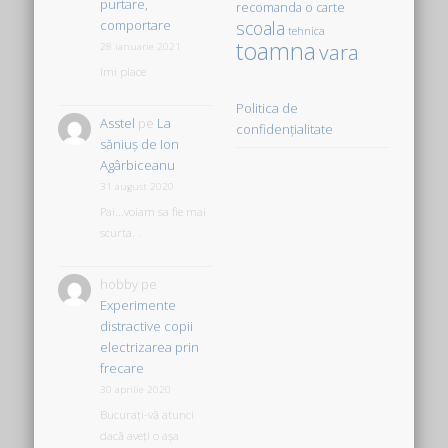
purtare,
recomanda o carte
comportare
scoala
tehnica
toamna
vara
28 ianuarie 2021
îmi place
Politica de
Asstel
pe
La
confidențialitate
săniuş de Ion
Agârbiceanu
31 august 2020
Pai...voiam sa fie mai
scurta. .
hobby
pe
Experimente
distractive copii
electrizarea prin
frecare
30 aprilie 2020
Bucurați-vă atunci
dacă aveți o așa