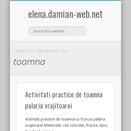
EXPERIMENTE STIINTIFICE DISTRACTIVE COPII
ACTIVITĂȚI PRACTICE/CRAFTS
ȘTIINȚA PENTRU COPII
FISE DE LUCRU
JOCURI COPII
TEMA LUNII
BIBLIOTECA
GHICITORI
POVESTIRI
LEGENDE
GLUME
HOBBY
elena.damian-web.net
CURRENTLY BROWSING TAG
toamna
Activitati practice de toamna
palaria vrajitoarei
Activități practice de toamnă cu frunze pălăria
vrajitoarei Materiale: coli colorate, frunze, lipici,