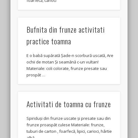
foarfecă, carioci
Bufnita din frunze activitati
practice toamna
E o babă supărată Şade-n scorbură uscată, Are
ochii de motan Şi seamănă c-un vultan!
Materiale: coli colorate, frunze presate sau
prospăt …
Activitati de toamna cu frunze
Spiriduși din frunze uscate și presate sau din
frunze proaspăt culese Materiale: frunze,
tuburi de carton , foarfecă, lipici, carioci, hârtie
albă …