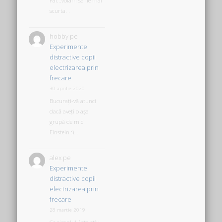
Pai...voiam sa fie mai
scurta. .
hobby
pe
Experimente
distractive copii
electrizarea prin
frecare
30 aprilie 2020
Bucurați-vă atunci
dacă aveți o așa
grupă de mici
Einstein :)...
alex
pe
Experimente
distractive copii
electrizarea prin
frecare
28 martie 2019