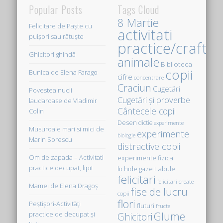
Popular Posts
Tags Cloud
8 Martie
Felicitare de Paște cu
activitati
puișori sau rățuște
practice/crafts
Ghicitori ghindă
animale
Biblioteca
copii
Bunica de Elena Farago
cifre
concentrare
Craciun
Cugetări
Povestea nucii
Cugetări şi proverbe
laudaroase de Vladimir
Cântecele copii
Colin
Desen
dictie
experimente
Musuroaie mari si mici de
experimente
biologie
Marin Sorescu
distractive copii
Om de zapada – Activitati
experimente fizica
practice decupat, lipit
Fabule
lichide gaze
felicitari
felicitari create
Mamei de Elena Dragoş
fise de lucru
copii
flori
Peştişori-Activităţi
fluturi
fructe
Glume
practice de decupat şi
Ghicitori