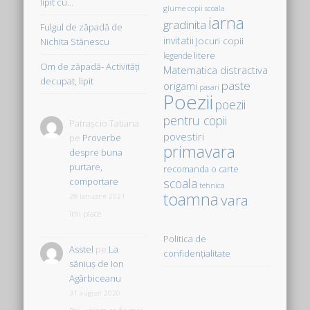
lipit cu…
glume copii scoala
iarna
gradinita
Fulgul de zăpadă de
invitatii
Jocuri copii
Nichita Stănescu
litere
legende
Om de zăpadă- Activităţi
Matematica distractiva
decupat, lipit
paste
origami
pasari
Poezii
poezii
pentru copii
Patrașcio Tatiana
povestiri
pe
Proverbe
primavara
despre buna
purtare,
recomanda o carte
comportare
scoala
tehnica
toamna
vara
28 ianuarie 2021
îmi place
Politica de
Asstel
pe
La
confidențialitate
săniuş de Ion
Agârbiceanu
31 august 2020