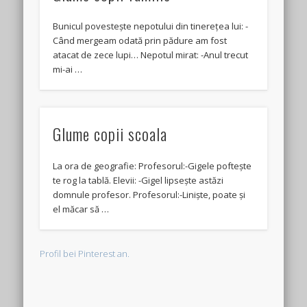
Bunicul povestește nepotului din tinerețea lui: -
Când mergeam odată prin pădure am fost
atacat de zece lupi… Nepotul mirat: -Anul trecut
mi-ai …
Glume copii scoala
La ora de geografie: Profesorul:-Gigele poftește
te rog la tablă. Elevii: -Gigel lipsește astăzi
domnule profesor. Profesorul:-Liniște, poate și
el măcar să …
Profil bei Pinterest an.