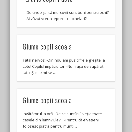
-De unde știi că morcovii sunt buni pentru ochi?
-Ai văzut vreun iepure cu ochelari?!
Glume copii scoala
Tatăl nervos: -Din nou am pus cifrele greșite la
Loto! Copilul împăciuitor: -Nu fi așa de supărat,
tata! Și mie mi se …
Glume copii scoala
Învățătorul la oră: -De ce sunt în Elveția toate
casele din lemn? Elevii: -Pentru că elvețienii
folosesc piatra pentru munți…