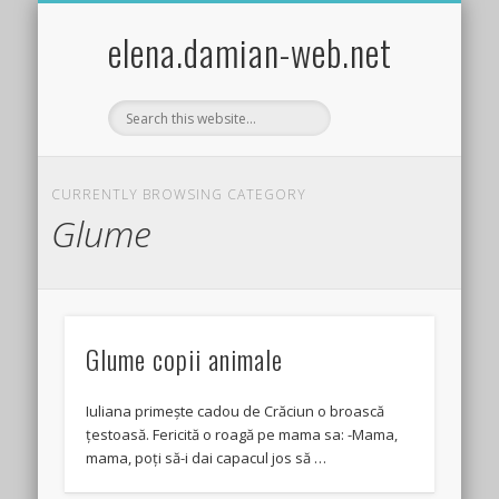
EXPERIMENTE STIINTIFICE DISTRACTIVE COPII
ACTIVITĂȚI PRACTICE/CRAFTS
ȘTIINȚA PENTRU COPII
FISE DE LUCRU
JOCURI COPII
TEMA LUNII
BIBLIOTECA
GHICITORI
POVESTIRI
LEGENDE
GLUME
HOBBY
elena.damian-web.net
CURRENTLY BROWSING CATEGORY
Glume
Glume copii animale
Iuliana primește cadou de Crăciun o broască
țestoasă. Fericită o roagă pe mama sa: -Mama,
mama, poți să-i dai capacul jos să …