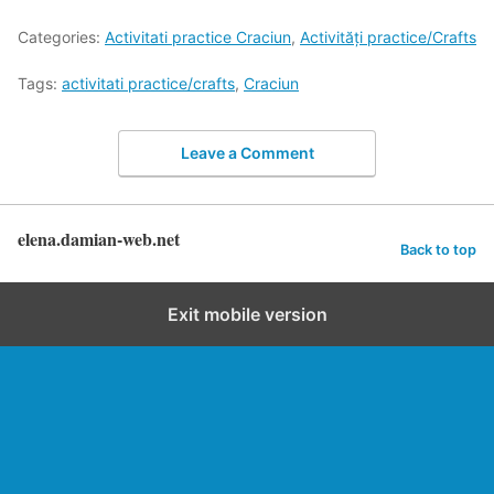
Categories:
Activitati practice Craciun
,
Activități practice/Crafts
Tags:
activitati practice/crafts
,
Craciun
Leave a Comment
elena.damian-web.net
Back to top
Exit mobile version