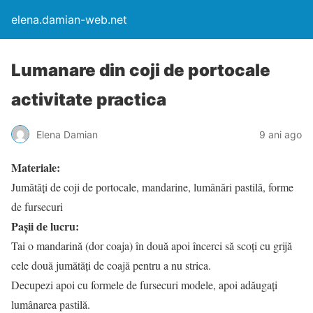
elena.damian-web.net
Lumanare din coji de portocale
activitate practica
Elena Damian
9 ani ago
Materiale:
Jumătăți de coji de portocale, mandarine, lumânări pastilă, forme
de fursecuri
Pașii de lucru:
Tai o mandarină (dor coaja) în două apoi încerci să scoți cu grijă
cele două jumătăți de coajă pentru a nu strica.
Decupezi apoi cu formele de fursecuri modele, apoi adăugați
lumânarea pastilă.