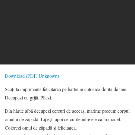
Download (PDF, Unknown)
Scoți la imprimantă felicitarea pe hârtie în culoarea dorită de tine.
Decupezi cu grijă. Pliezi.
Din hârtie albă decupezi cercuri de aceeași mărime precum corpul
omului de zăpadă. Lipești apoi cercurile între ele ca în model.
Colorezi omul de zăpadă și felicitarea.