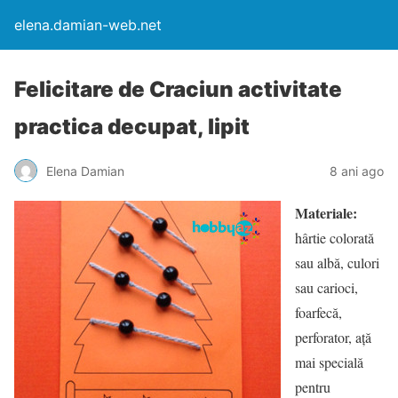
elena.damian-web.net
Felicitare de Craciun activitate
practica decupat, lipit
Elena Damian
8 ani ago
Materiale:
hârtie colorată
sau albă, culori
sau carioci,
foarfecă,
perforator, ață
mai specială
pentru