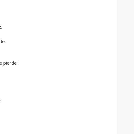
t.
de.
e pierde!
e
,