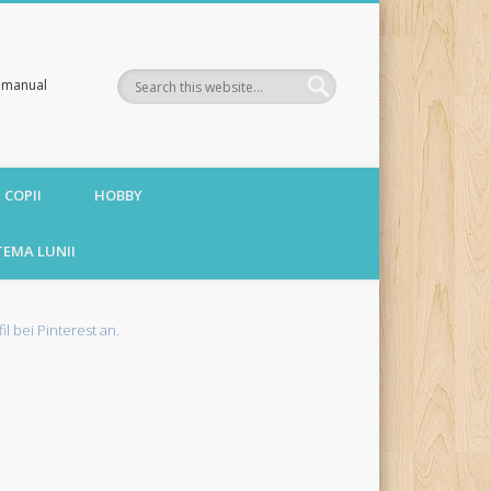
te manual
 COPII
HOBBY
TEMA LUNII
fil bei Pinterest an.