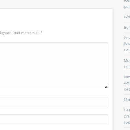
Fel
pui
Ghi
Bun
igatorii sunt marcate cu
*
Pov
lau
Col
Mus
de 
Om 
Acti
dec
Mam
Peşt
pra
lipi