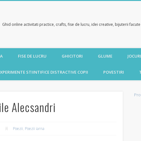
Ghid online activitati practice, crafts, fise de lucru, idei creative, bijuterii facu
CA
FISE DE LUCRU
GHICITORI
GLUME
JOCURI
XPERIMENTE STIINTIFICE DISTRACTIVE COPII
POVESTIRI
Pro
sile Alecsandri
Poezii
,
Poezii iarna