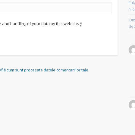
Ful
Nic
Om 
e and handling of your data by this website.
*
dec
Află cum sunt procesate datele comentariilor tale
.