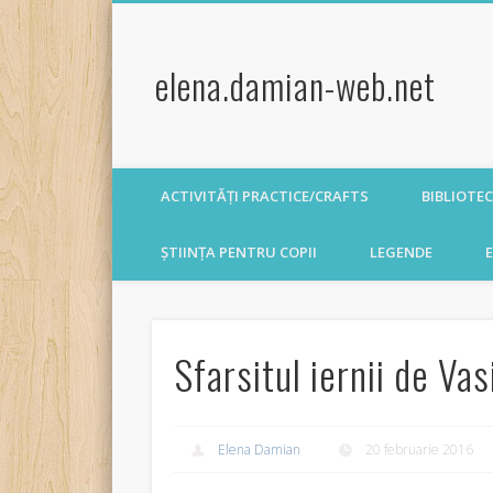
elena.damian-web.net
ACTIVITĂȚI PRACTICE/CRAFTS
BIBLIOTE
ȘTIINȚA PENTRU COPII
LEGENDE
E
Sfarsitul iernii de Va
Elena Damian
20 februarie 2016