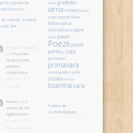
gradinita
gul de zăpadă de
scoala
iarna
hita Stănescu
invitatii
Jocuri
copii
litere
legende
de zăpadă- Activităţi
Matematica
upat, lipit
distractiva
origami
paste
pasari
Poezii
poezii
Patrașcio Tatiana
pentru copii
pe
Proverbe
povestiri
despre buna
primavara
purtare,
comportare
recomanda o carte
scoala
28 ianuarie 2021
tehnica
toamna
vara
îmi place
Asstel
pe
La
Politica de
săniuş de Ion
confidențialitate
Agârbiceanu
31 august 2020
Pai...voiam sa fie