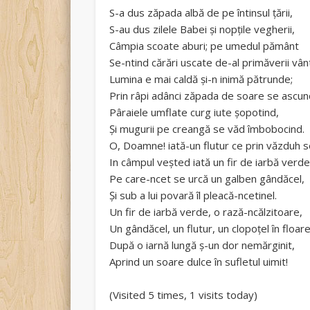
S-a dus zăpada albă de pe întinsul țării,
S-au dus zilele Babei și nopțile vegherii,
Câmpia scoate aburi; pe umedul pământ
Se-ntind cărări uscate de-al primăverii vân
Lumina e mai caldă și-n inimă pătrunde;
Prin râpi adânci zăpada de soare se ascun
Pâraiele umflate curg iute șopotind,
Și mugurii pe creangă se văd îmbobocind.
O, Doamne! iată-un flutur ce prin văzduh s
In câmpul veșted iată un fir de iarbă verd
Pe care-ncet se urcă un galben gândăcel,
Și sub a lui povară îl pleacă-ncetinel.
Un fir de iarbă verde, o rază-ncălzitoare,
Un gândăcel, un flutur, un clopoțel în floare
După o iarnă lungă ș-un dor nemărginit,
Aprind un soare dulce în sufletul uimit!
(Visited 5 times, 1 visits today)