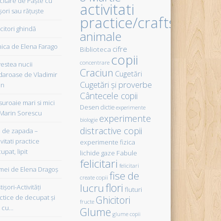
icitare de Paște cu
activitati
șori sau rățuște
practice/crafts
citori ghindă
animale
ica de Elena Farago
cifre
Biblioteca
copii
concentrare
estea nucii
Craciun
Cugetări
daroase de Vladimir
Cugetări şi proverbe
in
Cântecele copii
uroaie mari si mici
Desen
dictie
experimente
Marin Sorescu
experimente
biologie
distractive copii
de zapada –
vitati practice
experimente fizica
upat, lipit
Fabule
lichide gaze
felicitari
felicitari
ei de Elena Dragoş
fise de
create copii
flori
lucru
işori-Activităţi
fluturi
ctice de decupat şi
Ghicitori
fructe
t cu…
Glume
glume copii