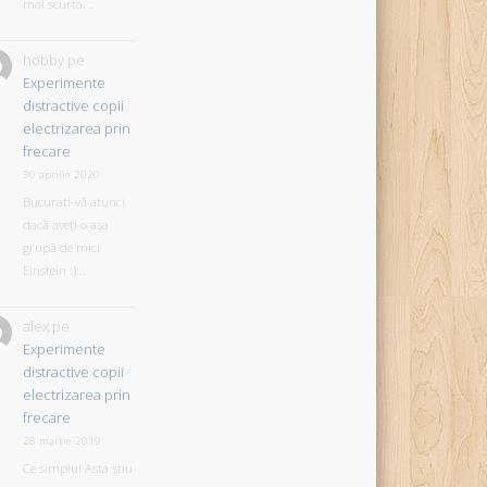
mai scurta. .
hobby
pe
Experimente
distractive copii
electrizarea prin
frecare
30 aprilie 2020
Bucurați-vă atunci
dacă aveți o așa
grupă de mici
Einstein :)...
alex
pe
Experimente
distractive copii
electrizarea prin
frecare
28 martie 2019
Ce simplu! Asta știu