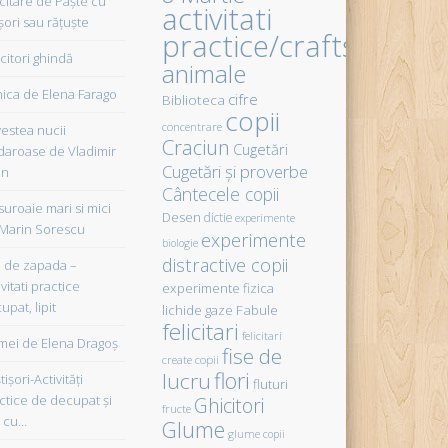
icitare de Paște cu
activitati
șori sau rățuște
practice/crafts
citori ghindă
animale
ica de Elena Farago
cifre
Biblioteca
copii
concentrare
estea nucii
Craciun
Cugetări
daroase de Vladimir
Cugetări şi proverbe
in
Cântecele copii
uroaie mari si mici
Desen
dictie
experimente
Marin Sorescu
experimente
biologie
distractive copii
de zapada –
vitati practice
experimente fizica
upat, lipit
Fabule
lichide gaze
felicitari
felicitari
ei de Elena Dragoş
fise de
create copii
flori
lucru
işori-Activităţi
fluturi
ctice de decupat şi
Ghicitori
fructe
t cu…
Glume
glume copii