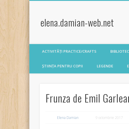
elena.damian-web.net
ACTIVITĂȚI PRACTICE/CRAFTS
BIBLIOTE
ȘTIINȚA PENTRU COPII
LEGENDE
E
Frunza de Emil Garlea
Elena Damian
9 octombrie 2017