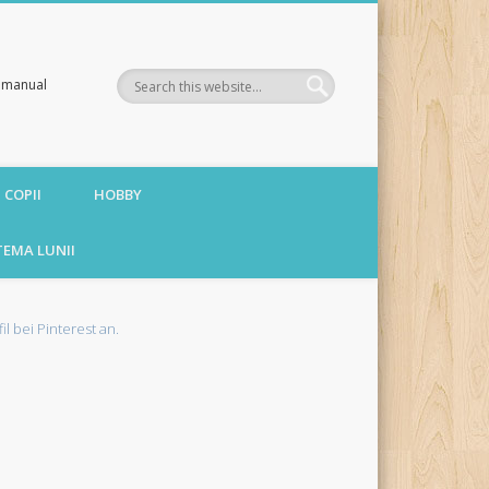
te manual
 COPII
HOBBY
TEMA LUNII
fil bei Pinterest an.