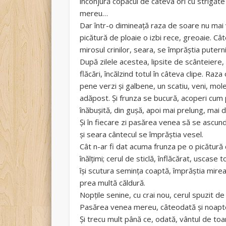
înconjură copacul de câteva ori cu strigăt
mereu…
Dar într-o dimineață raza de soare nu mai 
picătură de ploaie o izbi rece, greoaie. Câ
mirosul crinilor, seara, se împrăștia puter
După zilele acestea, lipsite de scânteiere,
flăcări, încălzind totul în câteva clipe. Raz
pene verzi și galbene, un scatiu, veni, mole
adăpost. Și frunza se bucură, acoperi cum pu
înăbușită, din gușă, apoi mai prelung, mai 
Și în fiecare zi pasărea venea să se ascund
și seara cântecul se împrăștia vesel.
Cât n-ar fi dat acuma frunza pe o picătură d
înălțimi; cerul de sticlă, înflăcărat, uscase 
își scutura semința coaptă, împrăștia mirea
prea multă căldură.
Nopțile senine, cu crai nou, cerul spuzit d
Pasărea venea mereu, câteodată și noaptea
Și trecu mult până ce, odată, vântul de to