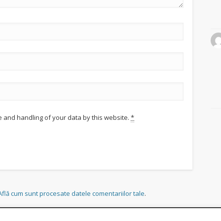
e and handling of your data by this website.
*
Află cum sunt procesate datele comentariilor tale
.
tru a-ți oferi cea mai bună experiență pe site-ul nostru web.