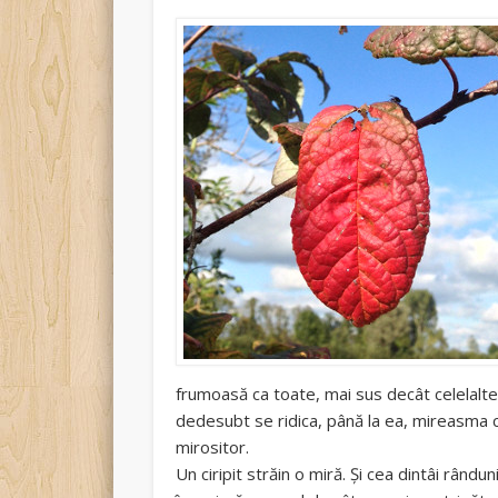
frumoasă ca toate, mai sus decât celelalte,
dedesubt se ridica, până la ea, mireasma crin
mirositor.
Un ciripit străin o miră. Și cea dintâi rându