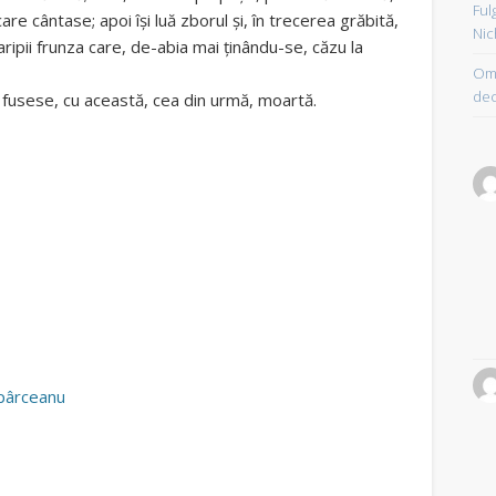
Ful
care cântase; apoi își luă zborul și, în trecerea grăbită,
Nic
 aripii frunza care, de-abia mai ținându-se, căzu la
Om 
dec
ce fusese, cu această, cea din urmă, moartă.
pârceanu