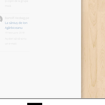
și copiii de la grupa
mică.
Bartolf Hedwig
pe
La săniuş de Ion
Agârbiceanu
19 februarie 2018
Aș dori să vă scriu
un e-mail.