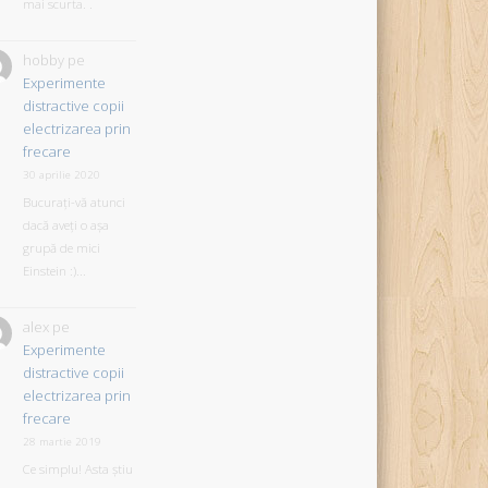
mai scurta. .
hobby
pe
Experimente
distractive copii
electrizarea prin
frecare
30 aprilie 2020
Bucurați-vă atunci
dacă aveți o așa
grupă de mici
Einstein :)...
alex
pe
Experimente
distractive copii
electrizarea prin
frecare
28 martie 2019
Ce simplu! Asta știu