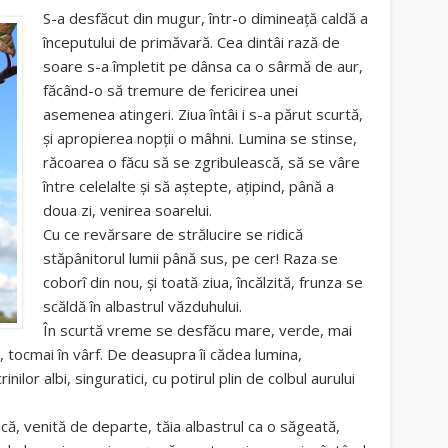
S-a desfăcut din mugur, într-o dimineață caldă a
începutului de primăvară. Cea dintâi rază de
soare s-a împletit pe dânsa ca o sârmă de aur,
făcând-o să tremure de fericirea unei
asemenea atingeri. Ziua întâi i s-a părut scurtă,
și apropierea nopții o mâhni. Lumina se stinse,
răcoarea o făcu să se zgribulească, să se vâre
între celelalte și să aștepte, ațipind, până a
doua zi, venirea soarelui.
Cu ce revărsare de strălucire se ridică
stăpânitorul lumii până sus, pe cer! Raza se
coborî din nou, și toată ziua, încălzită, frunza se
scăldă în albastrul văzduhului.
În scurtă vreme se desfăcu mare, verde, mai
 tocmai în vârf. De deasupra îi cădea lumina,
ilor albi, singuratici, cu potirul plin de colbul aurului
nică, venită de departe, tăia albastrul ca o săgeată,