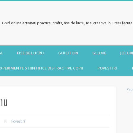
Ghid online activitati practice, crafts, fise de lucru, idei creative, bijuterii facu
CA
FISE DE LUCRU
GHICITORI
GLUME
JOCURI
XPERIMENTE STIINTIFICE DISTRACTIVE COPII
POVESTIRI
Pro
nu
Povestiri