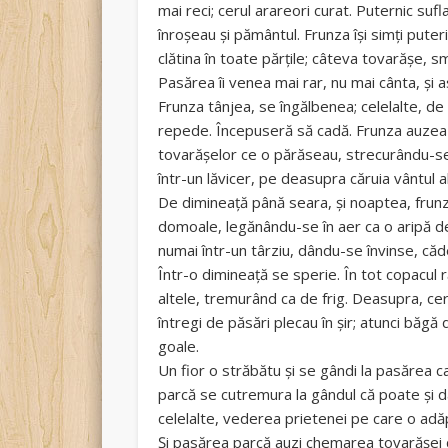
mai reci; cerul arareori curat. Puternic suf
înroșeau și pământul. Frunza își simți puteri
clătina în toate părțile; câteva tovarășe, 
Pasărea îi venea mai rar, nu mai cânta, și 
Frunza tânjea, se îngălbenea; celelalte, de
repede. Începuseră să cadă. Frunza auzea m
tovarășelor ce o părăseau, strecurându-se
într-un lăvicer, pe deasupra căruia vântul a
De dimineață până seara, și noaptea, frunz
domoale, legănându-se în aer ca o aripă de
numai într-un târziu, dându-se învinse, căd
Într-o dimineață se sperie. În tot copacu
altele, tremurând ca de frig. Deasupra, ceru
întregi de păsări plecau în șir; atunci băg
goale.
Un fior o străbătu și se gândi la pasărea c
parcă se cutremura la gândul că poate și d
celelalte, vederea prietenei pe care o adăp
Și pasărea parcă auzi chemarea tovarășei de