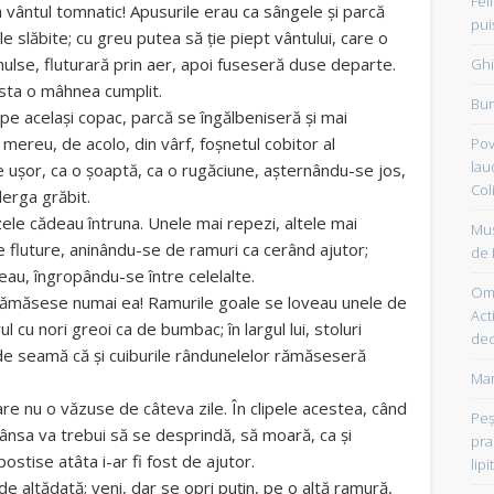
Fel
la vântul tomnatic! Apusurile erau ca sângele și parcă
pui
le slăbite; cu greu putea să ție piept vântului, care o
smulse, fluturară prin aer, apoi fuseseră duse departe.
Ghi
asta o mâhnea cumplit.
Bun
 pe același copac, parcă se îngălbeniseră și mai
ereu, de acolo, din vârf, foșnetul cobitor al
Pov
lau
 ușor, ca o șoaptă, ca o rugăciune, așternându-se jos,
Col
lerga grăbit.
ele cădeau întruna. Unele mai repezi, altele mai
Mus
 fluture, aninându-se de ramuri ca cerând ajutor;
de 
eau, îngropându-se între celelalte.
Om 
l rămăsese numai ea! Ramurile goale se loveau unele de
Acti
l cu nori greoi ca de bumbac; în largul lui, stoluri
dec
ă de seamă că și cuiburile rândunelelor rămăseseră
Mam
are nu o văzuse de câteva zile. În clipele acestea, când
Peşt
ânsa va trebui să se desprindă, să moară, ca și
pra
ostise atâta i-ar fi fost de ajutor.
lipi
 altădată; veni, dar se opri puțin, pe o altă ramură,