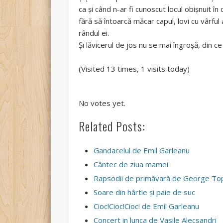
ca și când n-ar fi cunoscut locul obișnuit în 
fără să întoarcă măcar capul, lovi cu vârful
rândul ei.
Și lăvicerul de jos nu se mai îngroșă, din 
(Visited 13 times, 1 visits today)
Rate this item:
Submit Rating
No votes yet.
Related Posts:
Gandacelul de Emil Garleanu
Cântec de ziua mamei
Rapsodii de primăvară de George To
Soare din hârtie și paie de suc
Cioc!Cioc!Cioc! de Emil Garleanu
Concert in lunca de Vasile Alecsandri