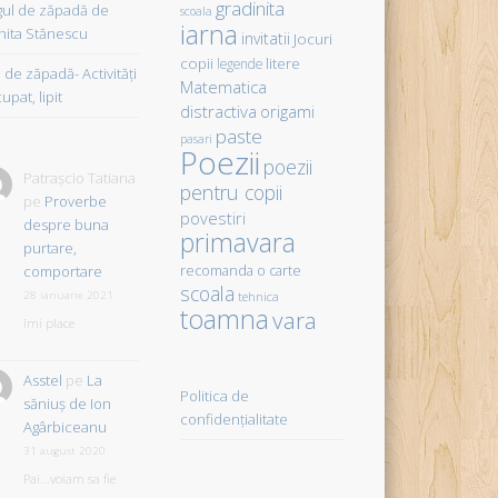
gradinita
gul de zăpadă de
scoala
iarna
hita Stănescu
invitatii
Jocuri
copii
litere
legende
de zăpadă- Activităţi
Matematica
upat, lipit
distractiva
origami
paste
pasari
Poezii
poezii
Patrașcio Tatiana
pentru copii
pe
Proverbe
povestiri
despre buna
primavara
purtare,
comportare
recomanda o carte
scoala
28 ianuarie 2021
tehnica
toamna
vara
îmi place
Asstel
pe
La
Politica de
săniuş de Ion
confidențialitate
Agârbiceanu
31 august 2020
Pai...voiam sa fie