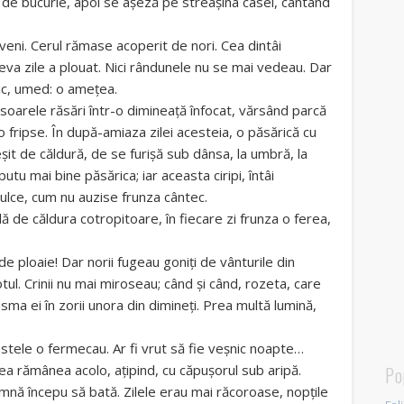
e de bucurie, apoi se așeză pe streașina casei, cântând
veni. Cerul rămase acoperit de nori. Cea dintâi
teva zile a plouat. Nici rândunele nu se mai vedeau. Dar
nic, umed: o amețea.
 soarele răsări într-o dimineață înfocat, vărsând parcă
a o fripse. În după-amiaza zilei acesteia, o păsărică cu
șit de căldură, de se furișă sub dânsa, la umbră, la
tu mai bine păsărica; iar aceasta ciripi, întâi
dulce, cum nu auzise frunza cântec.
ă de căldura cotropitoare, în fiecare zi frunza o ferea,
e ploaie! Dar norii fugeau goniți de vânturile din
totul. Crinii nu mai miroseau; când și când, rozeta, care
sma ei în zorii unora din dimineți. Prea multă lumină,
e stele o fermecau. Ar fi vrut să fie veșnic noapte…
 rămânea acolo, ațipind, cu căpușorul sub aripă.
Po
amnă începu să bată. Zilele erau mai răcoroase, nopțile