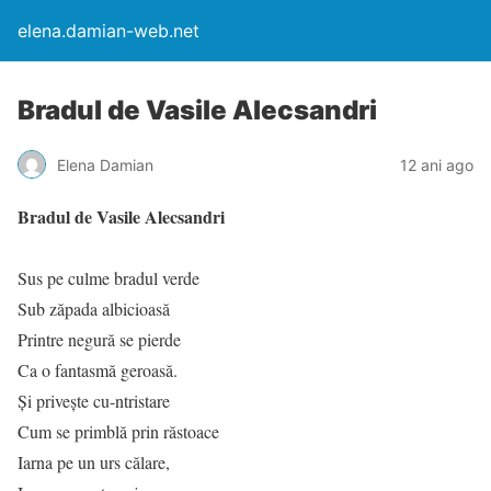
elena.damian-web.net
Bradul de Vasile Alecsandri
Elena Damian
12 ani ago
Bradul de Vasile Alecsandri
Sus pe culme bradul verde
Sub zăpada albicioasă
Printre negură se pierde
Ca o fantasmă geroasă.
Şi priveşte cu-ntristare
Cum se primblă prin răstoace
Iarna pe un urs călare,