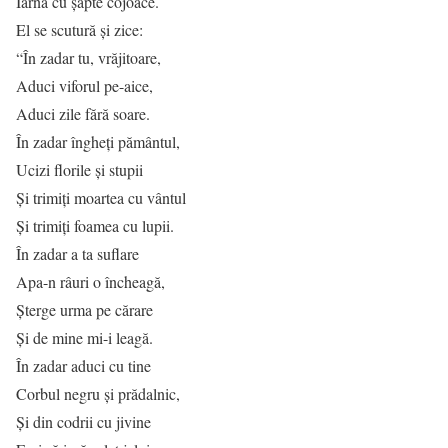
Iarna cu şapte cojoace.
El se scutură şi zice:
“În zadar tu, vrăjitoare,
Aduci viforul pe-aice,
Aduci zile fără soare.
În zadar îngheţi pământul,
Ucizi florile şi stupii
Şi trimiţi moartea cu vântul
Şi trimiţi foamea cu lupii.
În zadar a ta suflare
Apa-n râuri o încheagă,
Şterge urma pe cărare
Şi de mine mi-i leagă.
În zadar aduci cu tine
Corbul negru şi prădalnic,
Şi din codrii cu jivine