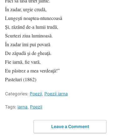
Faci să iasă urlet jalnic.
În zadar, urgie crudă,
Lungeşti noaptea-ntunecoasă
Şi, râzând de-a lumii trudă,
Scurtezi ziua luminoasă.
În zadar îmi pui povară
De zăpadă şi de gheaţă.
Fie iarnă, fie vară,
Eu păstrez a mea verdeaţă!”
Pasteluri (1862)
Categories:
Poezii
,
Poezii iarna
Tags:
iarna
,
Poezii
Leave a Comment