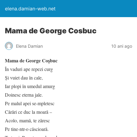
elena.damian-web.net
Mama de George Cosbuc
Elena Damian
10 ani ago
Mama de George Coșbuc
În vaduri ape repezi curg
Şi vuiet dau în cale,
Iar plopi în umedul amurg
Doinesc eterna jale.
Pe malul apei se-mpletesc
Cărări ce duc la moară –
Acolo, mamă, te zăresc
Pe tine-ntr-o căscioară.