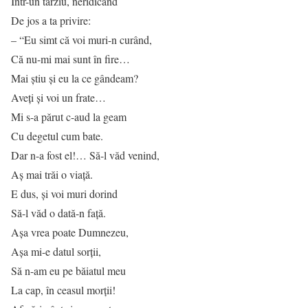
Într-un târziu, neridicând
De jos a ta privire:
– “Eu simt că voi muri-n curând,
Că nu-mi mai sunt în fire…
Mai ştiu şi eu la ce gândeam?
Aveţi şi voi un frate…
Mi s-a părut c-aud la geam
Cu degetul cum bate.
Dar n-a fost el!… Să-l văd venind,
Aş mai trăi o viaţă.
E dus, şi voi muri dorind
Să-l văd o dată-n faţă.
Aşa vrea poate Dumnezeu,
Aşa mi-e datul sorţii,
Să n-am eu pe băiatul meu
La cap, în ceasul morţii!