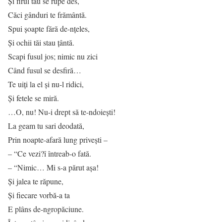
Şi firul tău se rupe des,
Căci gânduri te frământă.
Spui şoapte fără de-nţeles,
Şi ochii tăi stau ţântă.
Scapi fusul jos; nimic nu zici
Când fusul se desfiră…
Te uiţi la el şi nu-l ridici,
Şi fetele se miră.
…O, nu! Nu-i drept să te-ndoieşti!
La geam tu sari deodată,
Prin noapte-afară lung priveşti –
– “Ce vezi?î întreab-o fată.
– “Nimic… Mi s-a părut aşa!
Şi jalea te răpune,
Şi fiecare vorbă-a ta
E plâns de-ngropăciune.