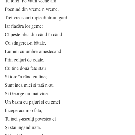
Tu torci. Pe vatra veche ard,
Pocnind din vreme-n vreme,
Trei vreascuri rupte dintr-un gard.
Iar flacăra lor geme:
Clipeşte-abia din când în când
Cu stingerea-n bătaie,
Lumini cu umbre-amestecând
Prin colţuri de odaie.
Cu tine două fete stau
Şi torc în rând cu tine;
Sunt încă mici şi tată n-au
Şi George nu mai vine.
Un basm cu pajuri şi cu zmei
Începe-acum o fată,
Tu taci ş-asculţi povestea ei
Şi stai îngândurată.