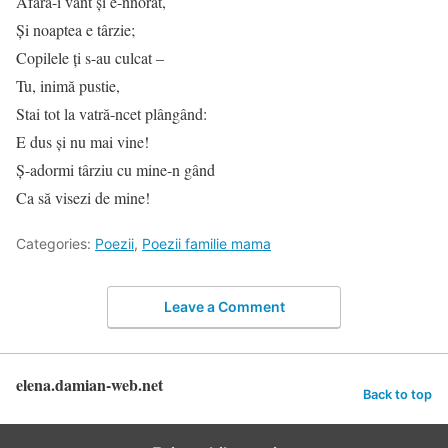
Afară-i vânt şi e-nnorat,
Şi noaptea e târzie;
Copilele ţi s-au culcat –
Tu, inimă pustie,
Stai tot la vatră-ncet plângând:
E dus şi nu mai vine!
Ş-adormi târziu cu mine-n gând
Ca să visezi de mine!
Categories:
Poezii
,
Poezii familie mama
Leave a Comment
elena.damian-web.net
Back to top