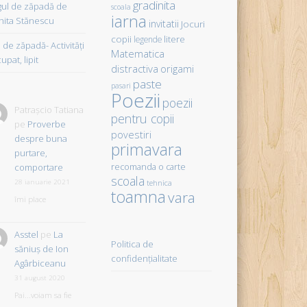
gradinita
gul de zăpadă de
scoala
iarna
hita Stănescu
invitatii
Jocuri
copii
litere
legende
de zăpadă- Activităţi
Matematica
upat, lipit
distractiva
origami
paste
pasari
Poezii
poezii
Patrașcio Tatiana
pentru copii
pe
Proverbe
povestiri
despre buna
primavara
purtare,
comportare
recomanda o carte
scoala
28 ianuarie 2021
tehnica
toamna
vara
îmi place
Asstel
pe
La
Politica de
săniuş de Ion
confidențialitate
Agârbiceanu
31 august 2020
Pai...voiam sa fie