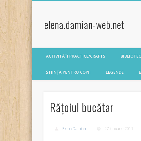
elena.damian-web.net
ACTIVITĂȚI PRACTICE/CRAFTS
BIBLIOTE
ȘTIINȚA PENTRU COPII
LEGENDE
E
Răţoiul bucătar
Elena Damian
27 ianuarie 2011