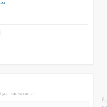
cea
i
igatorii sunt marcate cu
*
Po