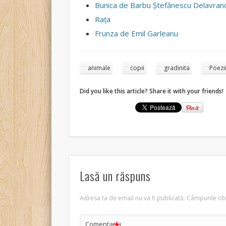
Bunica de Barbu Ştefănescu Delavran
Rața
Frunza de Emil Garleanu
animale
copii
gradinita
Poezi
Did you like this article? Share it with your friends!
Lasă un răspuns
Adresa ta de email nu va fi publicată.
Câmpurile obl
Comentariu