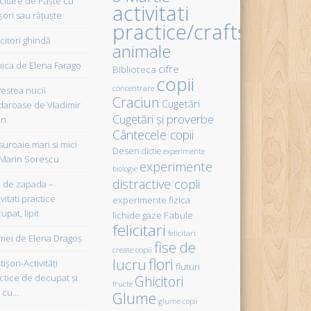
icitare de Paște cu
activitati
șori sau rățuște
practice/crafts
citori ghindă
animale
ica de Elena Farago
cifre
Biblioteca
copii
concentrare
estea nucii
Craciun
Cugetări
daroase de Vladimir
Cugetări şi proverbe
in
Cântecele copii
uroaie mari si mici
Desen
dictie
experimente
Marin Sorescu
experimente
biologie
distractive copii
de zapada –
vitati practice
experimente fizica
upat, lipit
Fabule
lichide gaze
felicitari
felicitari
ei de Elena Dragoş
fise de
create copii
flori
lucru
işori-Activităţi
fluturi
ctice de decupat şi
Ghicitori
fructe
t cu…
Glume
glume copii