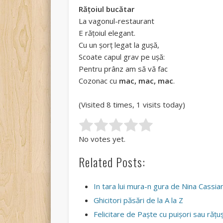
Răţoiul bucătar
La vagonul-restaurant
E răţoiul elegant.
Cu un şorţ legat la guşă,
Scoate capul grav pe uşă:
Pentru prânz am să vă fac
Cozonac cu
mac, mac, mac
.
(Visited 8 times, 1 visits today)
Rate this item:
Submit Rating
No votes yet.
Related Posts:
In tara lui mura-n gura de Nina Cassia
Ghicitori păsări de la A la Z
Felicitare de Paște cu puișori sau rățu