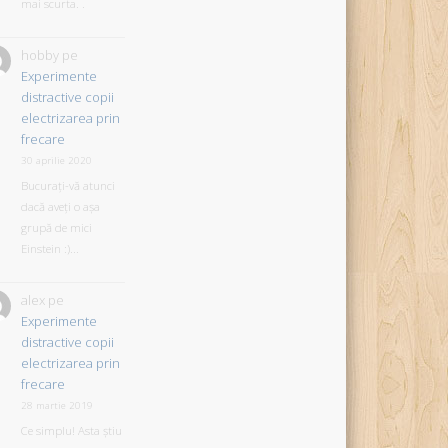
mai scurta. .
hobby
pe
Experimente
distractive copii
electrizarea prin
frecare
30 aprilie 2020
Bucurați-vă atunci
dacă aveți o așa
grupă de mici
Einstein :)...
alex
pe
Experimente
distractive copii
electrizarea prin
frecare
28 martie 2019
Ce simplu! Asta știu