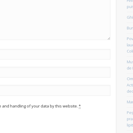
Fel
pui
Ghi
Bun
Pov
lau
Col
Mus
de 
Om 
Acti
dec
Mam
e and handling of your data by this website.
*
Peşt
pra
lipi