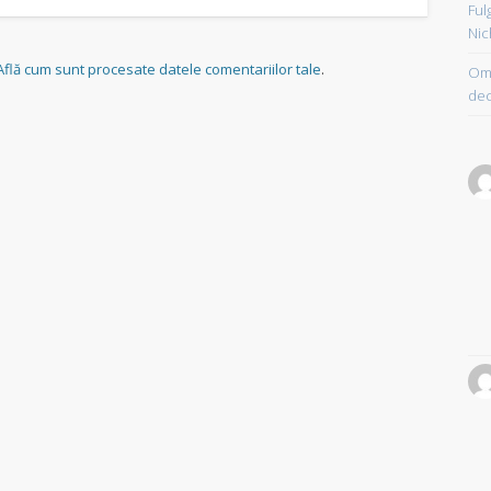
Ful
Nic
Află cum sunt procesate datele comentariilor tale
.
Om 
dec