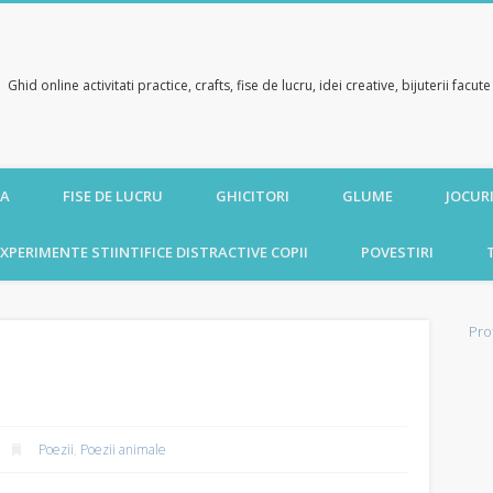
Ghid online activitati practice, crafts, fise de lucru, idei creative, bijuterii facu
CA
FISE DE LUCRU
GHICITORI
GLUME
JOCURI
XPERIMENTE STIINTIFICE DISTRACTIVE COPII
POVESTIRI
Pro
Poezii
,
Poezii animale