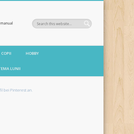
te manual
 COPII
HOBBY
TEMA LUNII
fil bei Pinterest an.