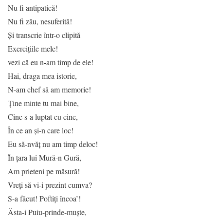
Nu fi antipatică!
Nu fi zău, nesuferită!
Și transcrie într-o clipită
Exercițiile mele!
vezi că eu n-am timp de ele!
Hai, draga mea istorie,
N-am chef să am memorie!
Ține minte tu mai bine,
Cine s-a luptat cu cine,
În ce an și-n care loc!
Eu să-nvăț nu am timp deloc!
În ţara lui Mură-n Gură,
Am prieteni pe măsură!
Vreţi să vi-i prezint cumva?
S-a făcut! Poftiţi încoa’!
Ăsta-i Puiu-prinde-muşte,