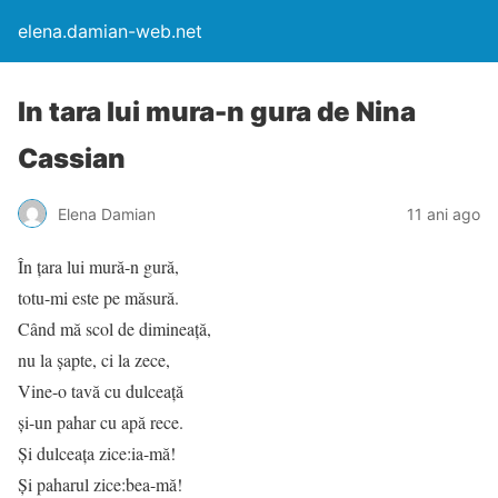
elena.damian-web.net
In tara lui mura-n gura de Nina
Cassian
Elena Damian
11 ani ago
În țara lui mură-n gură,
totu-mi este pe măsură.
Când mă scol de dimineață,
nu la șapte, ci la zece,
Vine-o tavă cu dulceață
și-un pahar cu apă rece.
Și dulceața zice:ia-mă!
Și paharul zice:bea-mă!