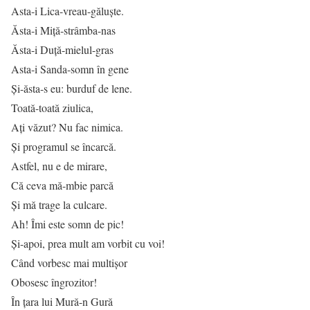
Asta-i Lica-vreau-găluşte.
Ăsta-i Miţă-strâmba-nas
Ăsta-i Duţă-mielul-gras
Asta-i Sanda-somn în gene
Şi-ăsta-s eu: burduf de lene.
Toată-toată ziulica,
Aţi văzut? Nu fac nimica.
Şi programul se încarcă.
Astfel, nu e de mirare,
Că ceva mă-mbie parcă
Şi mă trage la culcare.
Ah! Îmi este somn de pic!
Şi-apoi, prea mult am vorbit cu voi!
Când vorbesc mai multişor
Obosesc îngrozitor!
În ţara lui Mură-n Gură