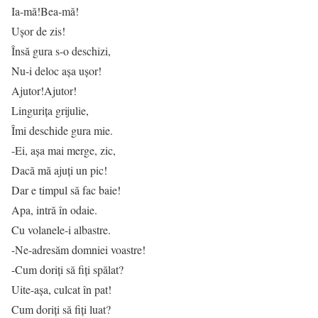
Ia-mă!Bea-mă!
Ușor de zis!
Însă gura s-o deschizi,
Nu-i deloc așa ușor!
Ajutor!Ajutor!
Lingurița grijulie,
Îmi deschide gura mie.
-Ei, așa mai merge, zic,
Dacă mă ajuți un pic!
Dar e timpul să fac baie!
Apa, intră în odaie.
Cu volanele-i albastre.
-Ne-adresăm domniei voastre!
-Cum doriți să fiți spălat?
Uite-așa, culcat în pat!
Cum doriți să fiți luat?