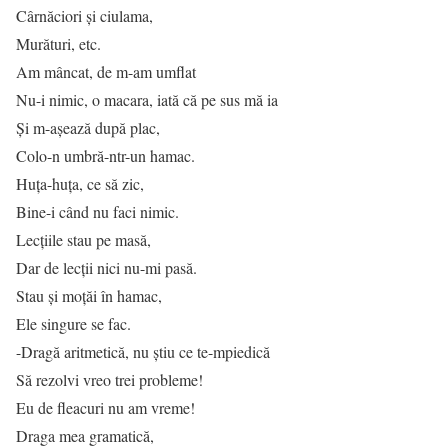
Cârnăciori și ciulama,
Murături, etc.
Am mâncat, de m-am umflat
Nu-i nimic, o macara, iată că pe sus mă ia
Și m-așează după plac,
Colo-n umbră-ntr-un hamac.
Huța-huța, ce să zic,
Bine-i când nu faci nimic.
Lecțiile stau pe masă,
Dar de lecții nici nu-mi pasă.
Stau și moțăi în hamac,
Ele singure se fac.
-Dragă aritmetică, nu știu ce te-mpiedică
Să rezolvi vreo trei probleme!
Eu de fleacuri nu am vreme!
Draga mea gramatică,