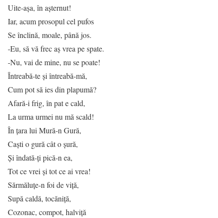
Uite-așa, în așternut!
Iar, acum prosopul cel pufos
Se înclină, moale, până jos.
-Eu, să vă frec aș vrea pe spate.
-Nu, vai de mine, nu se poate!
Întreabă-te și întreabă-mă,
Cum pot să ies din plapumă?
Afară-i frig, în pat e cald,
La urma urmei nu mă scald!
În țara lui Mură-n Gură,
Caști o gură cât o șură,
Și îndată-ți pică-n ea,
Tot ce vrei și tot ce ai vrea!
Sărmăluțe-n foi de viță,
Supă caldă, tocăniță,
Cozonac, compot, halviță