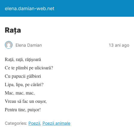
elena.damian-web.net
Rața
Elena Damian
13 ani ago
Rață, rață, rățișoară
Ce te plimbi pe ulicioară?
Cu papucii gălbiori
Lipa, lipa, pe cărări?
Mac, mac, mac,
Vreau să fac un oușor,
Pentru tine, puișor!
Categories:
Poezii
,
Poezii animale