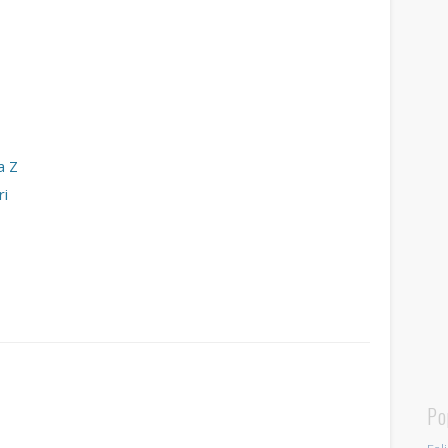
a Z
ri
Po