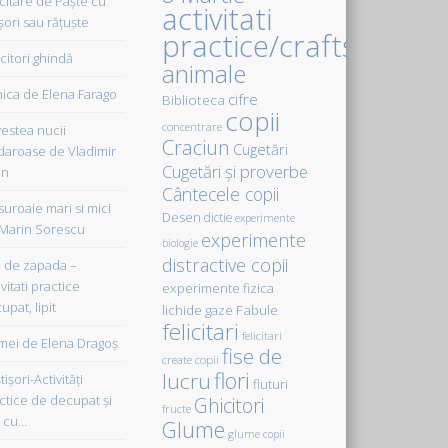
icitare de Paște cu
activitati
șori sau rățuște
practice/crafts
citori ghindă
animale
ica de Elena Farago
cifre
Biblioteca
copii
concentrare
estea nucii
Craciun
Cugetări
daroase de Vladimir
Cugetări şi proverbe
in
Cântecele copii
uroaie mari si mici
Desen
dictie
experimente
Marin Sorescu
experimente
biologie
distractive copii
de zapada –
vitati practice
experimente fizica
upat, lipit
Fabule
lichide gaze
felicitari
felicitari
ei de Elena Dragoş
fise de
create copii
flori
lucru
işori-Activităţi
fluturi
ctice de decupat şi
Ghicitori
fructe
t cu…
Glume
glume copii