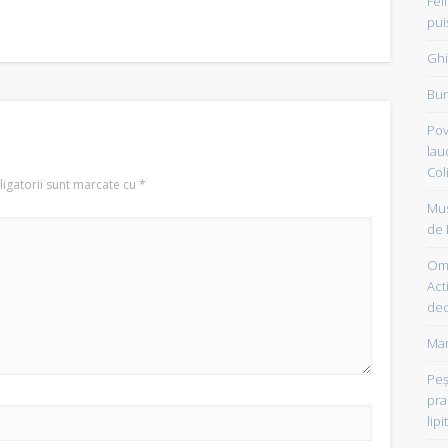
Fel
pui
Ghi
Bun
Pov
lau
Col
igatorii sunt marcate cu
*
Mus
de 
Om 
Acti
dec
Mam
Peşt
pra
lipi