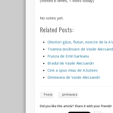
(Visited 6 times, 1 visits today)
Rate this item:
Submit Rating
No votes yet.
Related Posts:
Ghicitori gâze, fluturi, insecte de la A l
Toamna ţesătoare de Vasile Alecsand
Frunza de Emil Garleanu
Bradul de Vasile Alecsandri
Cine a spus miau de A.Suteev
Dimineata de Vasile Alecsandri
Poezii
primavara
Did you like this article? Share it with your friends!