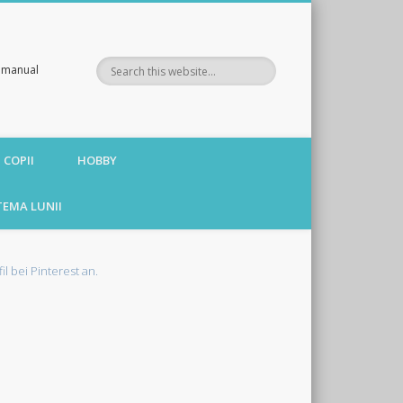
te manual
 COPII
HOBBY
TEMA LUNII
fil bei Pinterest an.