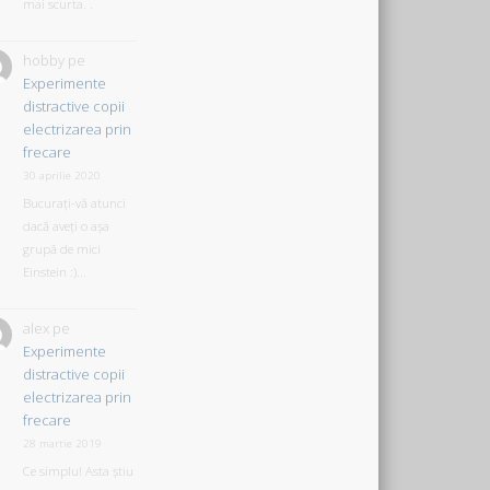
mai scurta. .
hobby
pe
Experimente
distractive copii
electrizarea prin
frecare
30 aprilie 2020
Bucurați-vă atunci
dacă aveți o așa
grupă de mici
Einstein :)...
alex
pe
Experimente
distractive copii
electrizarea prin
frecare
28 martie 2019
Ce simplu! Asta știu