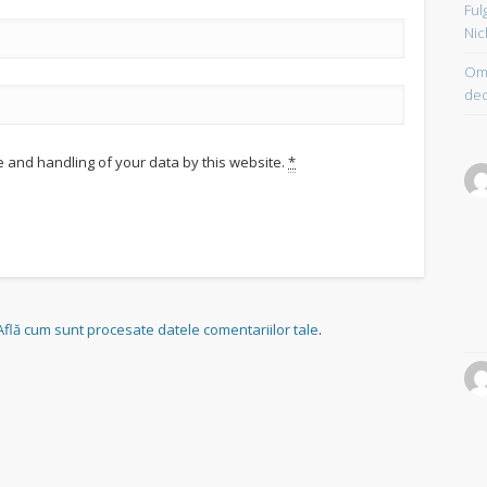
Ful
Nic
Om 
dec
e and handling of your data by this website.
*
Află cum sunt procesate datele comentariilor tale
.