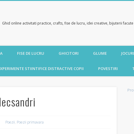
Ghid online activitati practice, crafts, fise de lucru, idei creative, bijuterii facu
CA
FISE DE LUCRU
GHICITORI
GLUME
JOCURI
XPERIMENTE STIINTIFICE DISTRACTIVE COPII
POVESTIRI
Pro
lecsandri
Poezii
,
Poezii primavara