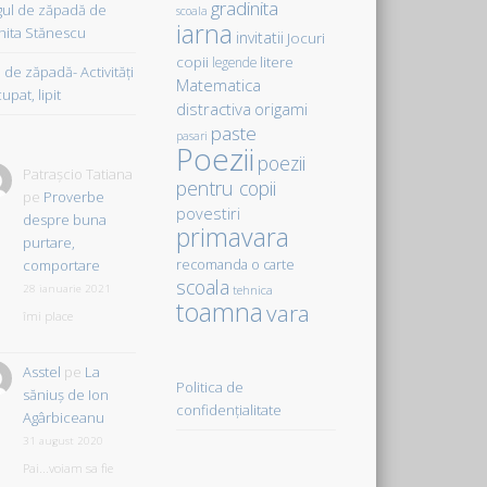
gradinita
gul de zăpadă de
scoala
iarna
hita Stănescu
invitatii
Jocuri
copii
litere
legende
de zăpadă- Activităţi
Matematica
upat, lipit
distractiva
origami
paste
pasari
Poezii
poezii
Patrașcio Tatiana
pentru copii
pe
Proverbe
povestiri
despre buna
primavara
purtare,
comportare
recomanda o carte
scoala
28 ianuarie 2021
tehnica
toamna
vara
îmi place
Asstel
pe
La
Politica de
săniuş de Ion
confidențialitate
Agârbiceanu
31 august 2020
Pai...voiam sa fie