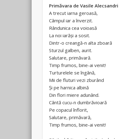
Primăvara de Vasile Alecsandri
A trecut iarna geroasă,
Câmpul iar a înverzit.
Rândunica cea voioasă
La noi iarăşi a sosit.
Dintr-o creangă-n alta zboară
Sturzul galben, aurit.
Salutare, primăvară.
Timp frumos, bine-ai venit!
Turturelele se îngână,
Mii de fluturi vezi zburând
Şi pe harnica albină
Din flori miere adunând.
Cântă cucu-n dumbrăvioară
Pe copacul înflorit,
Salutare, primăvară,
Timp frumos, bine-ai venit!