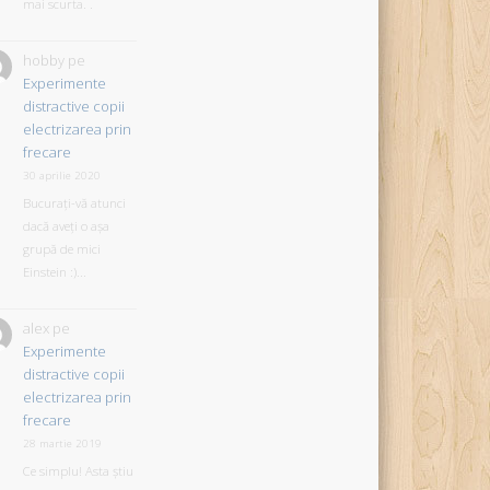
mai scurta. .
hobby
pe
Experimente
distractive copii
electrizarea prin
frecare
30 aprilie 2020
Bucurați-vă atunci
dacă aveți o așa
grupă de mici
Einstein :)...
alex
pe
Experimente
distractive copii
electrizarea prin
frecare
28 martie 2019
Ce simplu! Asta știu