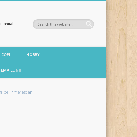
te manual
 COPII
HOBBY
TEMA LUNII
fil bei Pinterest an.