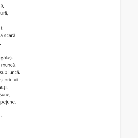
ră,
dură,
t.
ră scară
,
gălaşi.
e muncă.
sub luncă.
i prin vii
uşii.
ăşune;
epejune,
r.