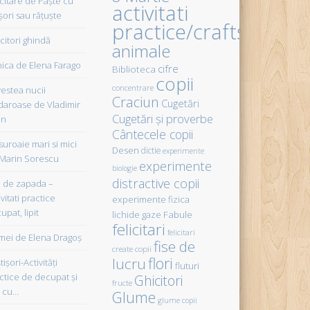
icitare de Paște cu
activitati
șori sau rățuște
practice/crafts
citori ghindă
animale
ica de Elena Farago
cifre
Biblioteca
copii
concentrare
estea nucii
Craciun
Cugetări
daroase de Vladimir
Cugetări şi proverbe
in
Cântecele copii
uroaie mari si mici
Desen
dictie
experimente
Marin Sorescu
experimente
biologie
distractive copii
de zapada –
vitati practice
experimente fizica
upat, lipit
Fabule
lichide gaze
felicitari
felicitari
ei de Elena Dragoş
fise de
create copii
flori
lucru
işori-Activităţi
fluturi
ctice de decupat şi
Ghicitori
fructe
t cu…
Glume
glume copii