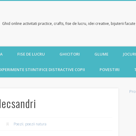
Ghid online activitati practice, crafts, fise de lucru, idei creative, bijuterii facu
CA
FISE DE LUCRU
GHICITORI
GLUME
JOCURI
XPERIMENTE STIINTIFICE DISTRACTIVE COPII
POVESTIRI
Pro
lecsandri
Poezii
,
poezii natura