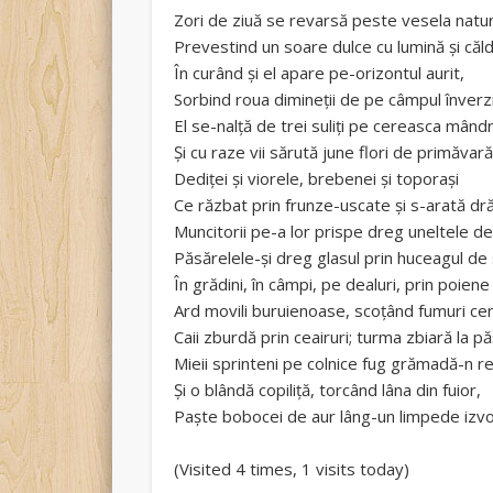
Zori de ziuă se revarsă peste vesela natu
Prevestind un soare dulce cu lumină şi căl
În curând şi el apare pe-orizontul aurit,
Sorbind roua dimineţii de pe câmpul înverzi
El se-nalţă de trei suliţi pe cereasca mând
Şi cu raze vii sărută june flori de primăvară
Dediţei şi viorele, brebenei şi toporaşi
Ce răzbat prin frunze-uscate şi s-arată dră
Muncitorii pe-a lor prispe dreg uneltele d
Păsărelele-şi dreg glasul prin huceagul de 
În grădini, în câmpi, pe dealuri, prin poiene ş
Ard movili buruienoase, scoţând fumuri cen
Caii zburdă prin ceairuri; turma zbiară la p
Mieii sprinteni pe colnice fug grămadă-n r
Şi o blândă copiliţă, torcând lâna din fuior,
Paşte bobocei de aur lâng-un limpede izvo
(Visited 4 times, 1 visits today)