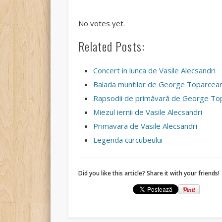
Rate this item:
Submit Rating
No votes yet.
Related Posts:
Concert in lunca de Vasile Alecsandri
Balada muntilor de George Toparcea
Rapsodii de primăvară de George To
Miezul iernii de Vasile Alecsandri
Primavara de Vasile Alecsandri
Legenda curcubeului
Did you like this article? Share it with your friends!