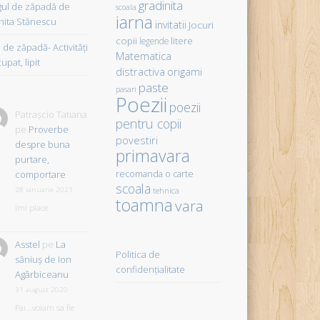
gradinita
gul de zăpadă de
scoala
iarna
hita Stănescu
invitatii
Jocuri
copii
litere
legende
de zăpadă- Activităţi
Matematica
upat, lipit
distractiva
origami
paste
pasari
Poezii
poezii
Patrașcio Tatiana
pentru copii
pe
Proverbe
povestiri
despre buna
primavara
purtare,
comportare
recomanda o carte
scoala
28 ianuarie 2021
tehnica
toamna
vara
îmi place
Asstel
pe
La
Politica de
săniuş de Ion
confidențialitate
Agârbiceanu
31 august 2020
Pai...voiam sa fie