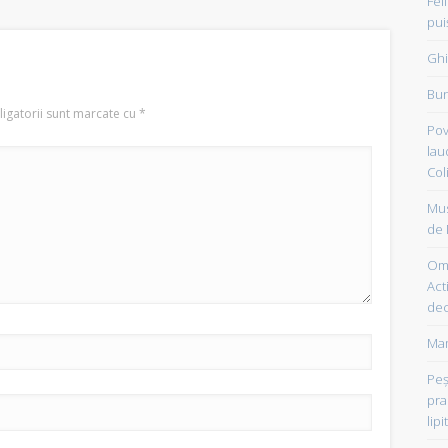
Fel
pui
Ghi
Bun
igatorii sunt marcate cu
*
Pov
lau
Col
Mus
de 
Om 
Acti
dec
Mam
Peşt
pra
lipi