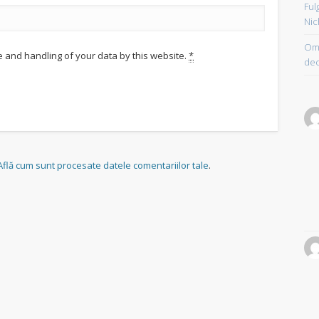
Ful
Nic
Om 
e and handling of your data by this website.
*
dec
Află cum sunt procesate datele comentariilor tale
.