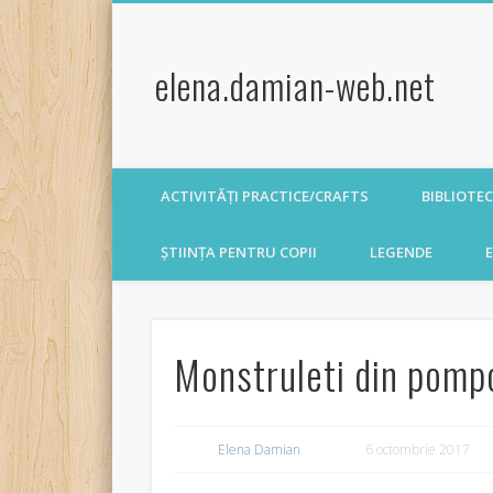
elena.damian-web.net
ACTIVITĂȚI PRACTICE/CRAFTS
BIBLIOTE
ȘTIINȚA PENTRU COPII
LEGENDE
E
Monstruleti din pomp
Elena Damian
6 octombrie 2017