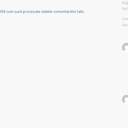
Ful
Nic
Află cum sunt procesate datele comentariilor tale
.
Om 
dec