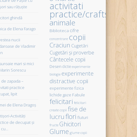
icitare de Paște cu
activitati
șori sau rățuște
practice/crafts
citori ghindă
animale
ica de Elena Farago
cifre
Biblioteca
copii
concentrare
estea nucii
Craciun
Cugetări
daroase de Vladimir
Cugetări şi proverbe
in
Cântecele copii
uroaie mari si mici
Desen
dictie
experimente
Marin Sorescu
experimente
biologie
distractive copii
de zapada –
vitati practice
experimente fizica
upat, lipit
Fabule
lichide gaze
felicitari
felicitari
ei de Elena Dragoş
fise de
create copii
flori
lucru
işori-Activităţi
fluturi
ctice de decupat şi
Ghicitori
fructe
t cu…
Glume
glume copii