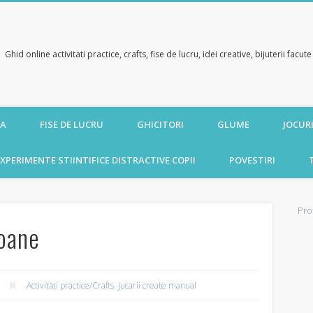
Ghid online activitati practice, crafts, fise de lucru, idei creative, bijuterii facu
CA
FISE DE LUCRU
GHICITORI
GLUME
JOCURI
XPERIMENTE STIINTIFICE DISTRACTIVE COPII
POVESTIRI
Pro
oane
Activități practice/Crafts
,
Jucarii create manual