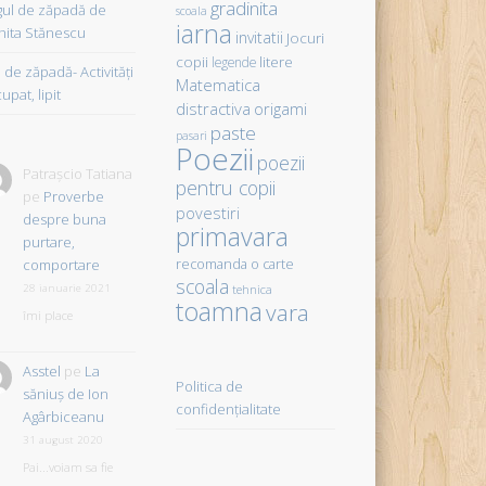
gradinita
gul de zăpadă de
scoala
iarna
hita Stănescu
invitatii
Jocuri
copii
litere
legende
de zăpadă- Activităţi
Matematica
upat, lipit
distractiva
origami
paste
pasari
Poezii
poezii
Patrașcio Tatiana
pentru copii
pe
Proverbe
povestiri
despre buna
primavara
purtare,
comportare
recomanda o carte
scoala
28 ianuarie 2021
tehnica
toamna
vara
îmi place
Asstel
pe
La
Politica de
săniuş de Ion
confidențialitate
Agârbiceanu
31 august 2020
Pai...voiam sa fie