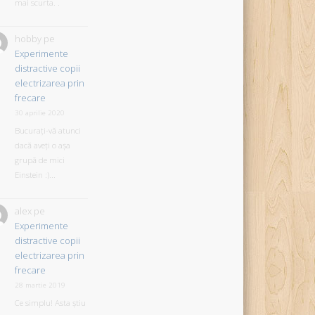
mai scurta. .
hobby
pe
Experimente
distractive copii
electrizarea prin
frecare
30 aprilie 2020
Bucurați-vă atunci
dacă aveți o așa
grupă de mici
Einstein :)...
alex
pe
Experimente
distractive copii
electrizarea prin
frecare
28 martie 2019
Ce simplu! Asta știu