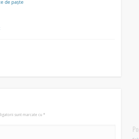
ice de paște
t
igatorii sunt marcate cu
*
Po