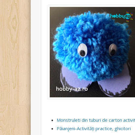
Rate this item:
Submit Rating
Monstruleti din tuburi de carton activ
Păianjeni-Activităţi practice, ghicitori