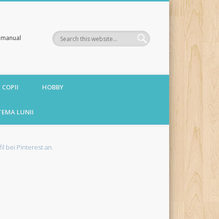
te manual
 COPII
HOBBY
TEMA LUNII
fil bei Pinterest an.