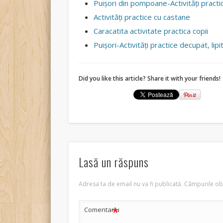
Puișori din pompoane-Activități pract
Activităţi practice cu castane
Caracatita activitate practica copii
Puişori-Activităţi practice decupat, lipi
Did you like this article? Share it with your friends!
Lasă un răspuns
Adresa ta de email nu va fi publicată.
Câmpurile obl
*
Comentariu