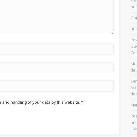
Fel
pui
Ghi
Bun
Pov
lau
Col
Mus
de 
Om 
Acti
dec
e and handling of your data by this website.
*
Mam
Peşt
pra
lipi