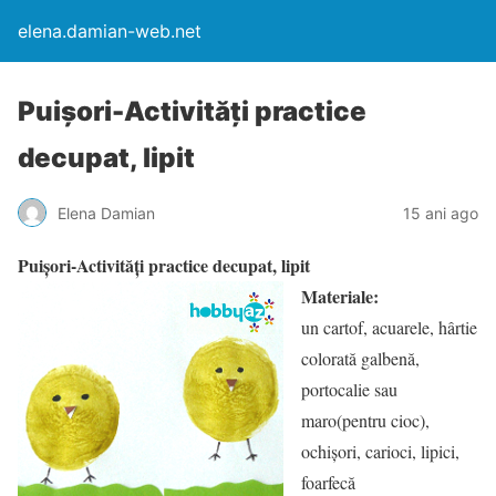
elena.damian-web.net
Puişori-Activităţi practice
decupat, lipit
Elena Damian
15 ani ago
Puişori-Activităţi practice decupat, lipit
Materiale:
un cartof, acuarele, hârtie
colorată galbenă,
portocalie sau
maro(pentru cioc),
ochişori, carioci, lipici,
foarfecă