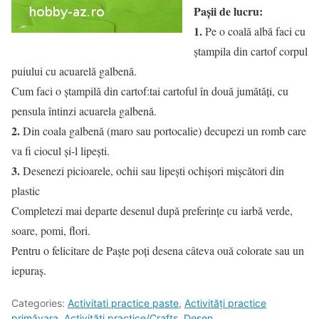
Paşii de lucru:
1.
Pe o coală albă faci cu
ştampila din cartof corpul
puiului cu acuarelă galbenă.
Cum faci o ştampilă din cartof:tai cartoful în două jumătăţi, cu
pensula întinzi acuarela galbenă.
2.
Din coala galbenă (maro sau portocalie) decupezi un romb care
va fi ciocul şi-l lipeşti.
3.
Desenezi picioarele, ochii sau lipeşti ochişori mişcători din
plastic
Completezi mai departe desenul după preferinţe cu iarbă verde,
soare, pomi, flori.
Pentru o felicitare de Paşte poţi desena câteva ouă colorate sau un
iepuraş.
Categories:
Activitati practice paste
,
Activități practice
primăvara
,
Activități practice/Crafts
,
Desen