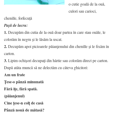
o cutie goală de la ouă,
culori sau carioci,
chenille, forfecuță
Paşii de lucru:
1.
Decupăm din cutia de la ouă doar partea în care stau ouăle, le
colorăm în negru și le lăsăm la uscat.
2.
Decupăm apoi picioarele păianjenului din chenille și le fixăm în
carton.
3.
Lipim ochişori decupați din hârtie sau colorăm direct pe carton.
După atâta muncă să ne delectăm cu câteva ghicitori:
Am un frate
Ţese-o pânză minunată
Fără iţe, fără spată.
(păianjenul)
Cine țese-n colț de casă
Pânză nouă de mătasă?