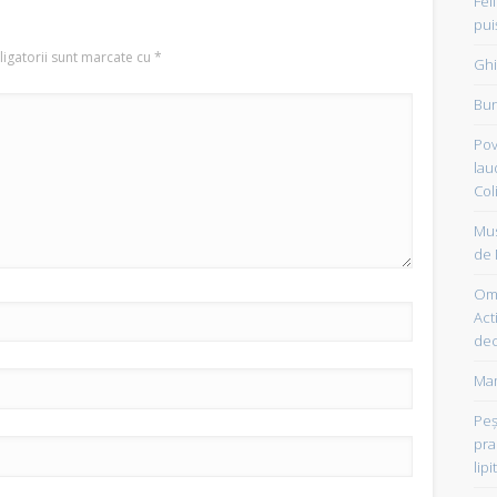
Fel
pui
igatorii sunt marcate cu
*
Ghi
Bun
Pov
lau
Col
Mus
de 
Om 
Acti
dec
Mam
Peşt
pra
lipi