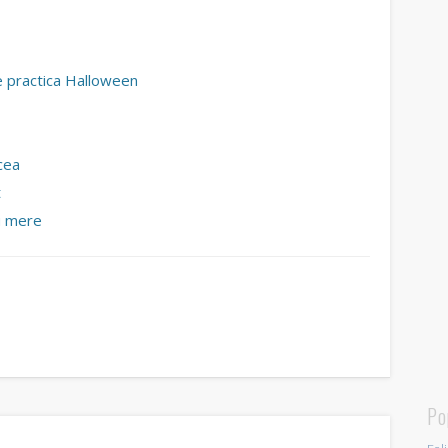
te practica Halloween
cea
t
cu mere
Po