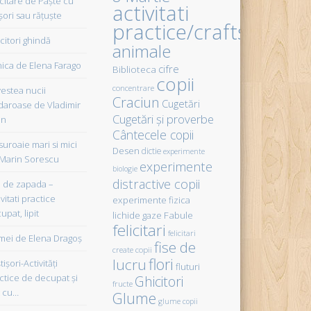
icitare de Paște cu
activitati
șori sau rățuște
practice/crafts
citori ghindă
animale
ica de Elena Farago
cifre
Biblioteca
copii
concentrare
estea nucii
Craciun
Cugetări
daroase de Vladimir
Cugetări şi proverbe
in
Cântecele copii
uroaie mari si mici
Desen
dictie
experimente
Marin Sorescu
experimente
biologie
distractive copii
de zapada –
vitati practice
experimente fizica
upat, lipit
Fabule
lichide gaze
felicitari
felicitari
ei de Elena Dragoş
fise de
create copii
flori
lucru
işori-Activităţi
fluturi
ctice de decupat şi
Ghicitori
fructe
t cu…
Glume
glume copii