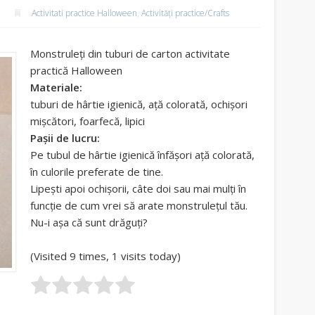
Activitati practice Halloween
,
Activități practice/Crafts
Monstruleți din tuburi de carton activitate
practică Halloween
Materiale:
tuburi de hârtie igienică, ață colorată, ochișori
mișcători, foarfecă, lipici
Pașii de lucru:
Pe tubul de hârtie igienică înfășori ață colorată,
în culorile preferate de tine.
Lipești apoi ochișorii, câte doi sau mai mulți în
funcție de cum vrei să arate monstrulețul tău.
Nu-i așa că sunt drăguți?
(Visited 9 times, 1 visits today)