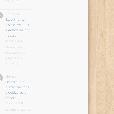
mai scurta. .
hobby
pe
Experimente
distractive copii
electrizarea prin
frecare
30 aprilie 2020
Bucurați-vă atunci
dacă aveți o așa
grupă de mici
Einstein :)...
alex
pe
Experimente
distractive copii
electrizarea prin
frecare
28 martie 2019
Ce simplu! Asta știu