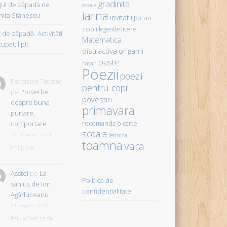
gradinita
gul de zăpadă de
scoala
iarna
hita Stănescu
invitatii
Jocuri
copii
litere
legende
de zăpadă- Activităţi
Matematica
upat, lipit
distractiva
origami
paste
pasari
Poezii
poezii
Patrașcio Tatiana
pentru copii
pe
Proverbe
povestiri
despre buna
primavara
purtare,
comportare
recomanda o carte
scoala
28 ianuarie 2021
tehnica
toamna
vara
îmi place
Asstel
pe
La
Politica de
săniuş de Ion
confidențialitate
Agârbiceanu
31 august 2020
Pai...voiam sa fie