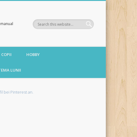
te manual
 COPII
HOBBY
TEMA LUNII
fil bei Pinterest an.