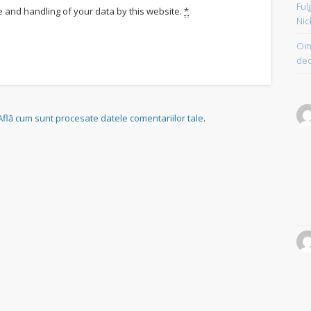
Ful
e and handling of your data by this website.
*
Nic
Om 
dec
Află cum sunt procesate datele comentariilor tale
.