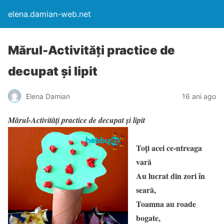
elena.damian-web.net
Mărul-Activităţi practice de
decupat şi lipit
Elena Damian
16 ani ago
Mărul-Activităţi practice de decupat şi lipit
Toţi acei ce-ntreaga
vară
Au lucrat din zori în
seară,
Toamna au roade
bogate,