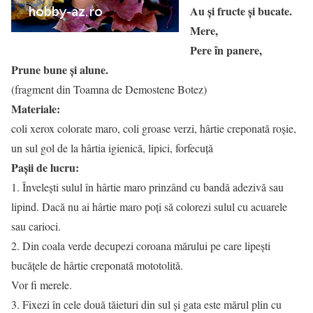
Au şi fructe şi bucate.
Mere,
Pere în panere,
Prune bune şi alune.
(fragment din Toamna de Demostene Botez)
Materiale:
coli xerox colorate maro, coli groase verzi, hârtie creponată roşie,
un sul gol de la hârtia igienică, lipici, forfecuţă
Paşii de lucru:
1. Înveleşti sulul în hârtie maro prinzând cu bandă adezivă sau
lipind. Dacă nu ai hârtie maro poţi să colorezi sulul cu acuarele
sau carioci.
2. Din coala verde decupezi coroana mărului pe care lipeşti
bucăţele de hârtie creponată mototolită.
Vor fi merele.
3. Fixezi în cele două tăieturi din sul şi gata este mărul plin cu