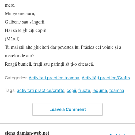
mere.
Mingioare aurii,
Galbene sau sângerii,
Hai să le ghiciţi copii!
(Mărul)
Tu mai ştii alte ghicitori dar povestea lui Prâslea cel voinic şi a
merelor de aur?
Roagă bunicii, fraţii sau părinţii să ţi-o citească.
Categories:
Activitati practice toamna
,
Activități practice/Crafts
Tags:
activitati practice/crafts
,
copii
,
fructe
,
legume
,
toamna
Leave a Comment
elena.damian-web.net