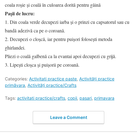
coala roşie şi coală în culoarea dorită pentru găină
Paşii de lucru:
1. Din coala verde decupezi iarba şi o prinzi cu capsatorul sau cu
bandă adezivă ca pe o coroană.
2. Decupezi o cloşcă, iar pentru puişori foloseşti metoda
ghirlandei.
Pliezi o coală galbenă ca la evantai apoi decupezi cu grijă.
3. Lipeşti cloşca şi puişorii pe coroană.
Categories:
Activitati practice paste
,
Activități practice
primăvara
,
Activități practice/Crafts
Tags:
activitati practice/crafts
,
copii
,
pasari
,
primavara
Leave a Comment