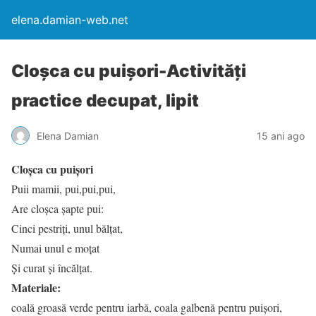
elena.damian-web.net
Cloşca cu puişori-Activităţi
practice decupat, lipit
Elena Damian
15 ani ago
Cloşca cu puişori
Puii mamii, pui,pui,pui,
Are cloşca şapte pui:
Cinci pestriţi, unul bălţat,
Numai unul e moţat
Şi curat şi încălţat.
Materiale:
coală groasă verde pentru iarbă, coala galbenă pentru puişori,