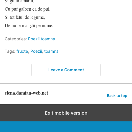
Şi gutui amărui,
Cu puf galben ca de pui.
Şi tot felul de legume,
De nu le mai ştii pe nume.
Categories:
Poezii toamna
Tags:
fructe
,
Poezii
,
toamna
Leave a Comment
elena.damian-web.net
Back to top
Exit mobile version