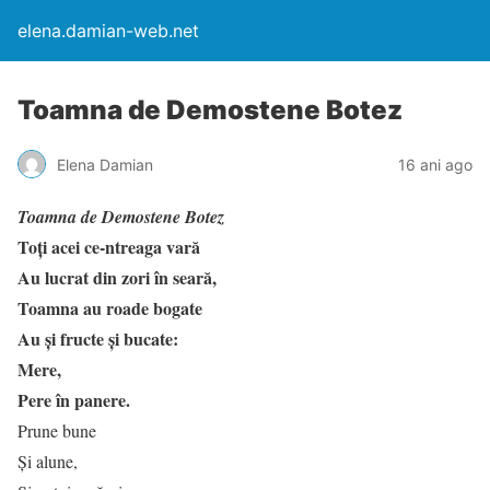
elena.damian-web.net
Toamna de Demostene Botez
Elena Damian
16 ani ago
Toamna de Demostene Botez
Toţi acei ce-ntreaga vară
Au lucrat din zori în seară,
Toamna au roade bogate
Au şi fructe şi bucate:
Mere,
Pere în panere.
Prune bune
Şi alune,