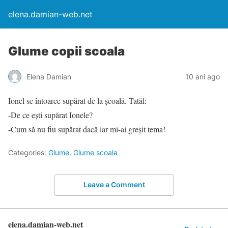
elena.damian-web.net
Glume copii scoala
Elena Damian
10 ani ago
Ionel se întoarce supărat de la școală. Tatăl:
-De ce ești supărat Ionele?
-Cum să nu fiu supărat dacă iar mi-ai greșit tema!
Categories:
Glume
,
Glume scoala
Leave a Comment
elena.damian-web.net