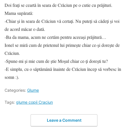
Doi frați se ceartă în seara de Crăciun pe o cutie cu prăjituri.
Mama supărată:
-Chiar și în seara de Crăciun vă certați. Nu puteți să cădeți și voi
de acord măcar o dată.
-Ba da mama, acum ne certăm pentru aceeași prăjitură…
Ionel se miră cum de prietenul lui primeşte chiar ce-şi doreşte de
Crăciun.
-Spune-mi şi mie cum de ştie Moşul chiar ce-ţi doreşti tu?
-E simplu, cu o săptămână înainte de Crăciun încep să vorbesc în
somn :).
Categories:
Glume
Tags:
glume copii Craciun
Leave a Comment