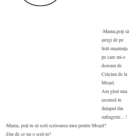
-Mama,poți să
ștergi de pe
listă mașinuța
pe care mi-o
doream de
Crăciun de la
Moșul.
Am găsit una
ascunsă în
dulapul din
sufragerie…!
-Mama, poți tu să scrii scrisoarea mea pentru Moșul?
-Dar de ce nu o scrii tu?