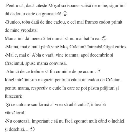
-Pentru că, dacă citește Moșul scrisoarea scrisă de mine, sigur îmi
dă cadou o carte de gramatică! 🙂
-Bunico, toba dată de tine cadou, e cel mai frumos cadou primit
de mine vreodată.
Mama îmi dă mereu 5 lei numai să nu mai bat în ea. 🙂
-Mama, mai e mult până vine Moș Crăciun?,întreabă Gigel curios.
-Mai e, mai e! Abia e vară, vine toamna, apoi decembrie și
Crăciunul, spuse mama convinsă.
-Atunci de ce trebuie să fiu cuminte de pe acum…?
Ionel intră într-un magazin pentru a căuta un cadou de Crăciun
pentru mama, respectiv o cutie în care se pot păstra prăjituri și
fursecuri:
-Și ce culoare sau formă ai vrea să aibă cutia?, întreabă
vânzătorul.
-Nu contează, important e să nu facă zgomot mult când o închizi
și deschizi… 🙂