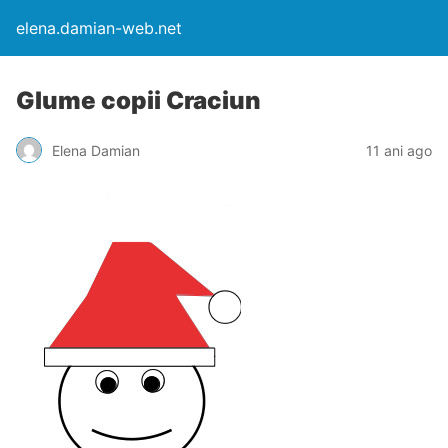
elena.damian-web.net
Glume copii Craciun
Elena Damian
11 ani ago