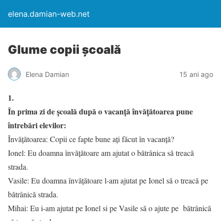
elena.damian-web.net
Glume copii şcoală
Elena Damian
15 ani ago
1.
În prima zi de şcoală după o vacanţă învăţătoarea pune
întrebări elevilor:
Învăţătoarea: Copii ce fapte bune aţi făcut în vacanţă?
Ionel: Eu doamna învăţătoare am ajutat o bătrânica să treacă
strada.
Vasile: Eu doamna învăţătoare l-am ajutat pe Ionel să o treacă pe
bătrânică strada.
Mihai: Eu i-am ajutat pe Ionel si pe Vasile să o ajute pe bătrânică