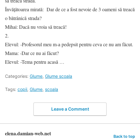
să treacă strada.
Învăţătoarea mirată: Dar de ce a fost nevoie de 3 oameni să treacă
o bătrânică strada?
Mihai: Dacă nu vroia să treacă!
2.
Elevul: -Profesorul meu m-a pedepsit pentru ceva ce nu am făcut.
Mama: -Dar ce nu ai făcut?
Elevul: -Tema pentru acasă …
Categories:
Glume
,
Glume scoala
Tags:
copii
,
Glume
,
scoala
Leave a Comment
elena.damian-web.net
Back to top