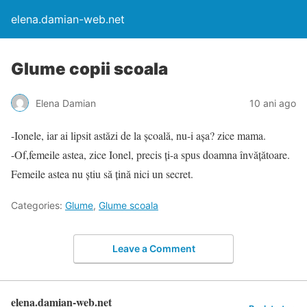
elena.damian-web.net
Glume copii scoala
Elena Damian
10 ani ago
-Ionele, iar ai lipsit astăzi de la școală, nu-i așa? zice mama.
-Of,femeile astea, zice Ionel, precis ți-a spus doamna învățătoare.
Femeile astea nu știu să țină nici un secret.
Categories:
Glume
,
Glume scoala
Leave a Comment
elena.damian-web.net