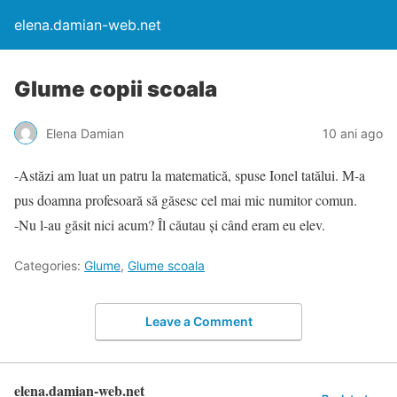
elena.damian-web.net
Glume copii scoala
Elena Damian
10 ani ago
-Astăzi am luat un patru la matematică, spuse Ionel tatălui. M-a
pus doamna profesoară să găsesc cel mai mic numitor comun.
-Nu l-au găsit nici acum? Îl căutau și când eram eu elev.
Categories:
Glume
,
Glume scoala
Leave a Comment
elena.damian-web.net