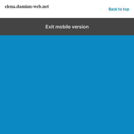
elena.damian-web.net
Back to top
Exit mobile version