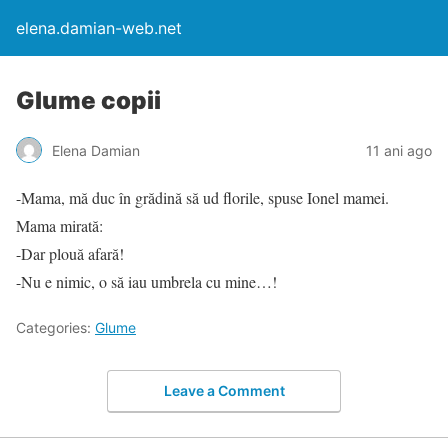
elena.damian-web.net
Glume copii
Elena Damian
11 ani ago
-Mama, mă duc în grădină să ud florile, spuse Ionel mamei.
Mama mirată:
-Dar plouă afară!
-Nu e nimic, o să iau umbrela cu mine…!
Categories:
Glume
Leave a Comment