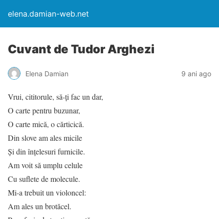
elena.damian-web.net
Cuvant de Tudor Arghezi
Elena Damian
9 ani ago
Vrui, cititorule, să-ți fac un dar,
O carte pentru buzunar,
O carte mică, o cărticică.
Din slove am ales micile
Și din înțelesuri furnicile.
Am voit să umplu celule
Cu suflete de molecule.
Mi-a trebuit un violoncel:
Am ales un brotăcel.