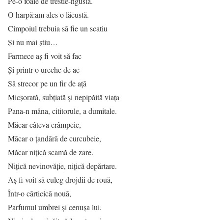
Pe-o foaie de trestie-ngustă.
O harpă:am ales o lăcustă.
Cimpoiul trebuia să fie un scatiu
Și nu mai știu…
Farmece aș fi voit să fac
Și printr-o ureche de ac
Să strecor pe un fir de ață
Micșorată, subțiată și nepipăită viața
Pana-n mâna, cititorule, a dumitale.
Măcar câteva crâmpeie,
Măcar o țandără de curcubeie,
Măcar nițică scamă de zare.
Nițică nevinovăție, nițică depărtare.
Aș fi voit să culeg drojdii de rouă,
Într-o cărticică nouă,
Parfumul umbrei și cenușa lui.