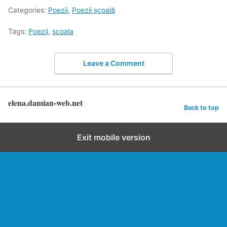
Categories:
Poezii
,
Poezii şcoală
Tags:
Poezii
,
scoala
Leave a Comment
elena.damian-web.net
Back to top
Exit mobile version