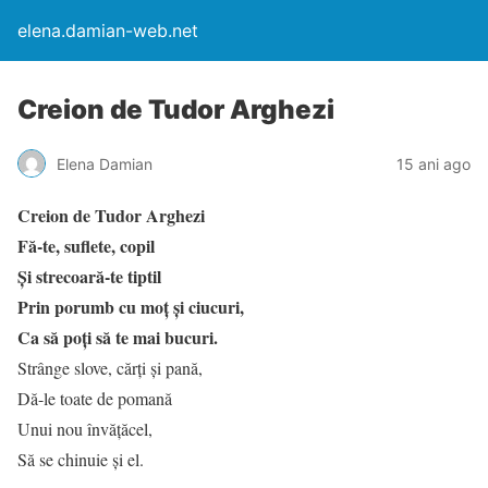
elena.damian-web.net
Creion de Tudor Arghezi
Elena Damian
15 ani ago
Creion de Tudor Arghezi
Fă-te, suflete, copil
Şi strecoară-te tiptil
Prin porumb cu moţ şi ciucuri,
Ca să poţi să te mai bucuri.
Strânge slove, cărţi şi pană,
Dă-le toate de pomană
Unui nou învăţăcel,
Să se chinuie şi el.