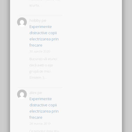
scurta. .
hobby
pe
Experimente
distractive copii
electrizarea prin
frecare
30 aprilie 2020
Bucurați-vă atunci
dacă aveți o așa
grupă de mici
Einstein :)...
alex
pe
Experimente
distractive copii
electrizarea prin
frecare
28 martie 2019
Ce simplu! Asta știu