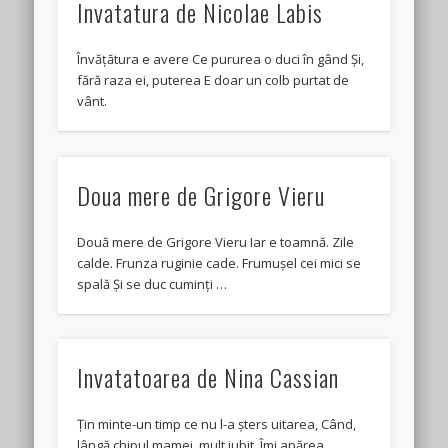
Invatatura de Nicolae Labis
Învățătura e avere Ce pururea o duci în gând Și,
fără raza ei, puterea E doar un colb purtat de
vânt.
Doua mere de Grigore Vieru
Două mere de Grigore Vieru Iar e toamnă. Zile
calde. Frunza ruginie cade. Frumușel cei mici se
spală Și se duc cuminți …
Invatatoarea de Nina Cassian
Țin minte-un timp ce nu l-a șters uitarea, Când,
lângă chipul mamei, mult iubit, Îmi apărea