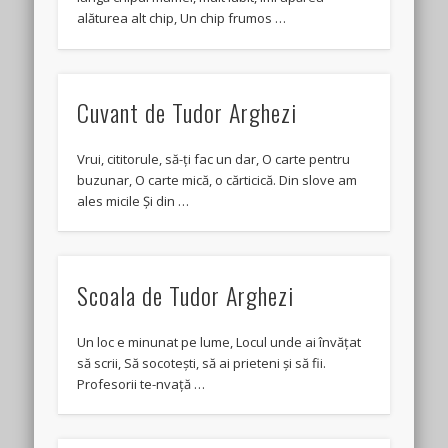
alăturea alt chip, Un chip frumos …
Cuvant de Tudor Arghezi
Vrui, cititorule, să-ți fac un dar, O carte pentru
buzunar, O carte mică, o cărticică. Din slove am
ales micile Și din …
Scoala de Tudor Arghezi
Un loc e minunat pe lume, Locul unde ai învățat
să scrii, Să socotești, să ai prieteni și să fii.
Profesorii te-nvață …