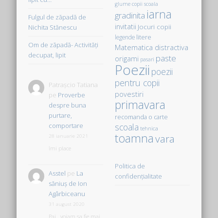
glume copii scoala
iarna
gradinita
Fulgul de zăpadă de
invitatii
Jocuri copii
Nichita Stănescu
litere
legende
Om de zăpadă- Activităţi
Matematica distractiva
decupat, lipit
paste
origami
pasari
Poezii
poezii
pentru copii
Patrașcio Tatiana
povestiri
pe
Proverbe
primavara
despre buna
purtare,
recomanda o carte
comportare
scoala
tehnica
toamna
vara
28 ianuarie 2021
îmi place
Politica de
Asstel
pe
La
confidențialitate
săniuş de Ion
Agârbiceanu
31 august 2020
Pai...voiam sa fie mai