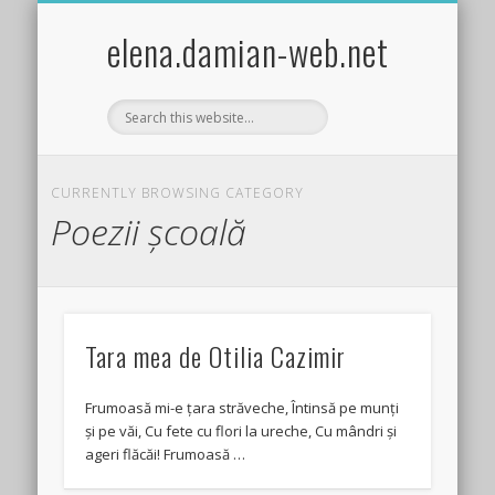
EXPERIMENTE STIINTIFICE DISTRACTIVE COPII
ACTIVITĂȚI PRACTICE/CRAFTS
ȘTIINȚA PENTRU COPII
FISE DE LUCRU
JOCURI COPII
TEMA LUNII
BIBLIOTECA
GHICITORI
POVESTIRI
LEGENDE
GLUME
HOBBY
elena.damian-web.net
CURRENTLY BROWSING CATEGORY
Poezii şcoală
Tara mea de Otilia Cazimir
Frumoasă mi-e țara străveche, Întinsă pe munți
și pe văi, Cu fete cu flori la ureche, Cu mândri și
ageri flăcăi! Frumoasă …