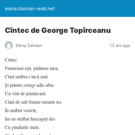
elena.damian-web.net
Cîntec de George Topîrceanu
Elena Damian
13 ani ago
Cîntec
Frumoasă eşti, pădurea mea,
Cînd umbra-i încă rară
Şi printre crengi adie-abia
Un vînt de primăvară.
Cînd de sub frunze moarte ies
În umbră viorele,
Iar eu străbat huceagul des
Cu gîndurile mele.