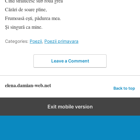
Cînd strălucesc sub rouă grea
Cărări de soare pline,
Frumoasă eşti, pădurea mea.
Şi singură ca mine.
Categories:
Poezii
,
Poezii primavara
Leave a Comment
elena.damian-web.net
Back to top
Exit mobile version