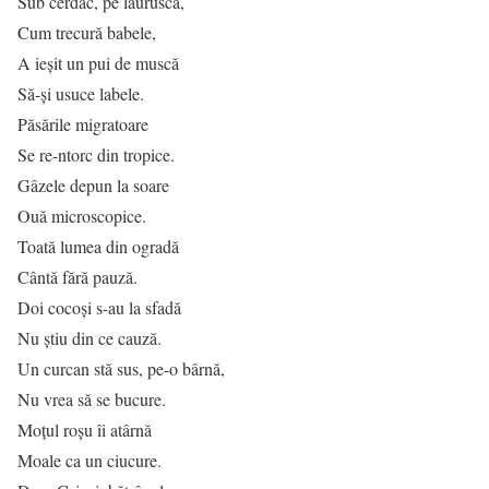
Sub cerdac, pe lăuruscă,
Cum trecură babele,
A ieșit un pui de muscă
Să-și usuce labele.
Păsările migratoare
Se re-ntorc din tropice.
Gâzele depun la soare
Ouă microscopice.
Toată lumea din ogradă
Cântă fără pauză.
Doi cocoși s-au la sfadă
Nu știu din ce cauză.
Un curcan stă sus, pe-o bârnă,
Nu vrea să se bucure.
Moțul roșu îi atârnă
Moale ca un ciucure.