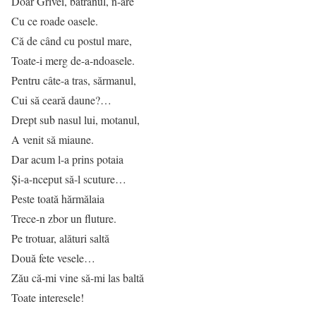
Doar Grivei, bătrânul, n-are
Cu ce roade oasele.
Că de când cu postul mare,
Toate-i merg de-a-ndoasele.
Pentru câte-a tras, sărmanul,
Cui să ceară daune?…
Drept sub nasul lui, motanul,
A venit să miaune.
Dar acum l-a prins potaia
Și-a-nceput să-l scuture…
Peste toată hărmălaia
Trece-n zbor un fluture.
Pe trotuar, alături saltă
Două fete vesele…
Zău că-mi vine să-mi las baltă
Toate interesele!