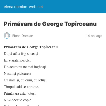
elena.damian-web.net
Primăvara de George Topîrceanu
Elena Damian
14 ani ago
Primăvara de George Topîrceanu
După-atâta frig și ceață
Iar s-arată soarele.
De-acum nu ne mai îngheață
Nasul și picioarele!
Cu narciși, cu crini, cu lotuși,
Timpul cald se-apropie.
Primăvara asta, totuși,
Nu-i decât o copie!