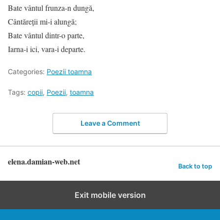
Bate vântul frunza-n dungă,
Cântăreţii mi-i alungă;
Bate vântul dintr-o parte,
Iarna-i ici, vara-i departe.
Categories:
Poezii toamna
Tags:
copii
,
Poezii
,
toamna
Leave a Comment
elena.damian-web.net
Back to top
Exit mobile version