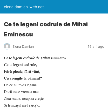
elena.damian-web.net
Ce te legeni codrule de Mihai
Eminescu
Elena Damian
16 ani ago
Ce te legeni codrule de Mihai Eminescu
Ce te legeni codrule,
Fără ploaie, fără vânt,
Cu crengile la pământ?
De ce nu m-aş legăna
Dacă trece vremea mea!
Ziua scade, noaptea creşte
Şi frunzişul mi-l răreşte.