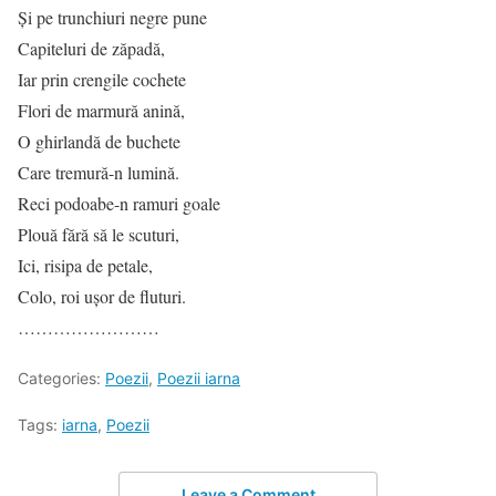
Și pe trunchiuri negre pune
Capiteluri de zăpadă,
Iar prin crengile cochete
Flori de marmură anină,
O ghirlandă de buchete
Care tremură-n lumină.
Reci podoabe-n ramuri goale
Plouă fără să le scuturi,
Ici, risipa de petale,
Colo, roi ușor de fluturi.
……………………
Categories:
Poezii
,
Poezii iarna
Tags:
iarna
,
Poezii
Leave a Comment