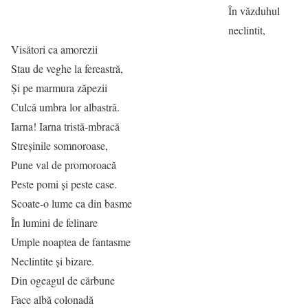
În văzduhul
neclintit,
Visători ca amorezii
Stau de veghe la fereastră,
Și pe marmura zăpezii
Culcă umbra lor albastră.
Iarna! Iarna tristă-mbracă
Streșinile somnoroase,
Pune val de promoroacă
Peste pomi și peste case.
Scoate-o lume ca din basme
În lumini de felinare
Umple noaptea de fantasme
Neclintite și bizare.
Din ogeagul de cărbune
Face albă colonadă