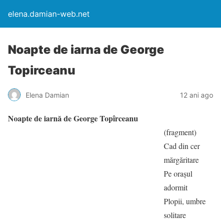
elena.damian-web.net
Noapte de iarna de George
Topirceanu
Elena Damian
12 ani ago
Noapte de iarnă de George Topîrceanu
(fragment)
Cad din cer
mărgăritare
Pe orașul
adormit
Plopii, umbre
solitare