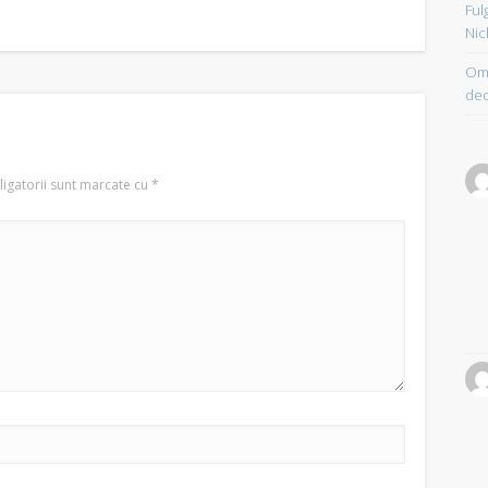
Ful
Nic
Om 
dec
igatorii sunt marcate cu
*