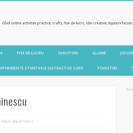
Ghid online activitati practice, crafts, fise de lucru, idei creative, bijuterii facu
CA
FISE DE LUCRU
GHICITORI
GLUME
JOCURI
XPERIMENTE STIINTIFICE DISTRACTIVE COPII
POVESTIRI
Pro
minescu
Poezii
,
poezii natura