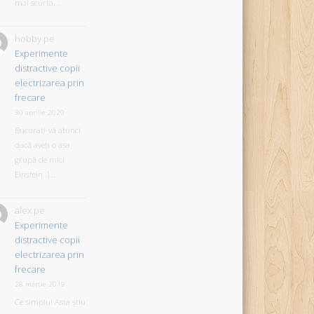
mai scurta. .
hobby
pe
Experimente
distractive copii
electrizarea prin
frecare
30 aprilie 2020
Bucurați-vă atunci
dacă aveți o așa
grupă de mici
Einstein :)...
alex
pe
Experimente
distractive copii
electrizarea prin
frecare
28 martie 2019
Ce simplu! Asta știu