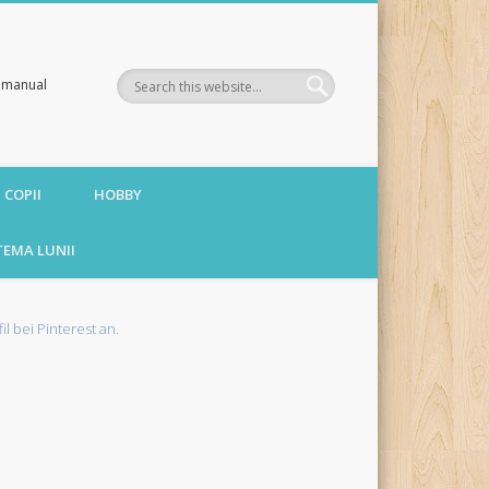
te manual
 COPII
HOBBY
TEMA LUNII
fil bei Pinterest an.