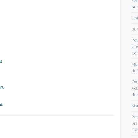
Fel
pui
Ghi
Bun
Pov
lau
Col
cu
Mus
de 
Om 
eru
Acti
dec
nu
Mam
Peşt
pra
lipi