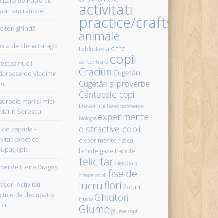
icitare de Paște cu
activitati
șori sau rățuște
practice/crafts
citori ghindă
animale
ica de Elena Farago
cifre
Biblioteca
copii
concentrare
estea nucii
Craciun
Cugetări
daroase de Vladimir
Cugetări şi proverbe
in
Cântecele copii
uroaie mari si mici
Desen
dictie
experimente
Marin Sorescu
experimente
biologie
distractive copii
de zapada –
vitati practice
experimente fizica
upat, lipit
Fabule
lichide gaze
felicitari
felicitari
ei de Elena Dragoş
fise de
create copii
flori
lucru
işori-Activităţi
fluturi
ctice de decupat şi
Ghicitori
fructe
t cu…
Glume
glume copii