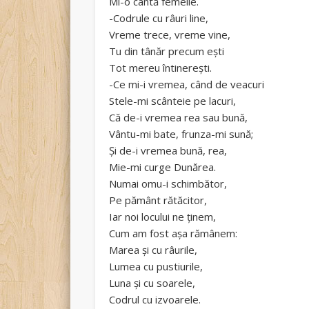
Mi-o cântă femeile.
-Codrule cu râuri line,
Vreme trece, vreme vine,
Tu din tânăr precum eşti
Tot mereu întinereşti.
-Ce mi-i vremea, când de veacuri
Stele-mi scânteie pe lacuri,
Că de-i vremea rea sau bună,
Vântu-mi bate, frunza-mi sună;
Şi de-i vremea bună, rea,
Mie-mi curge Dunărea.
Numai omu-i schimbător,
Pe pământ rătăcitor,
Iar noi locului ne ţinem,
Cum am fost aşa rămânem:
Marea şi cu râurile,
Lumea cu pustiurile,
Luna şi cu soarele,
Codrul cu izvoarele.