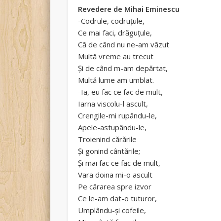
Revedere de Mihai Eminescu
-Codrule, codruţule,
Ce mai faci, drăguţule,
Că de când nu ne-am văzut
Multă vreme au trecut
Şi de când m-am depărtat,
Multă lume am umblat.
-Ia, eu fac ce fac de mult,
Iarna viscolu-l ascult,
Crengile-mi rupându-le,
Apele-astupându-le,
Troienind cărările
Şi gonind cântările;
Şi mai fac ce fac de mult,
Vara doina mi-o ascult
Pe cărarea spre izvor
Ce le-am dat-o tuturor,
Umplându-şi cofeile,