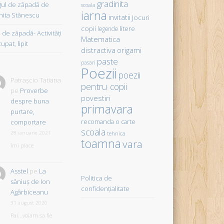
gradinita
gul de zăpadă de
scoala
iarna
hita Stănescu
invitatii
Jocuri
copii
litere
legende
de zăpadă- Activităţi
Matematica
upat, lipit
distractiva
origami
paste
pasari
Poezii
poezii
Patrașcio Tatiana
pentru copii
pe
Proverbe
povestiri
despre buna
primavara
purtare,
comportare
recomanda o carte
scoala
28 ianuarie 2021
tehnica
toamna
vara
îmi place
Asstel
pe
La
Politica de
săniuş de Ion
confidențialitate
Agârbiceanu
31 august 2020
Pai...voiam sa fie