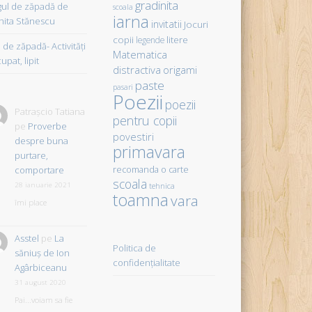
gradinita
gul de zăpadă de
scoala
iarna
hita Stănescu
invitatii
Jocuri
copii
litere
legende
de zăpadă- Activităţi
Matematica
upat, lipit
distractiva
origami
paste
pasari
Poezii
poezii
Patrașcio Tatiana
pentru copii
pe
Proverbe
povestiri
despre buna
primavara
purtare,
comportare
recomanda o carte
scoala
28 ianuarie 2021
tehnica
toamna
vara
îmi place
Asstel
pe
La
Politica de
săniuş de Ion
confidențialitate
Agârbiceanu
31 august 2020
Pai...voiam sa fie