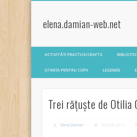
elena.damian-web.net
ACTIVITĂȚI PRACTICE/CRAFTS
BIBLIOTE
ȘTIINȚA PENTRU COPII
LEGENDE
E
Trei răţuşte de Otilia
Elena Damian
20 iunie 2012