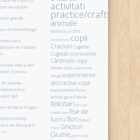
icitare de Paște cu
activitati
șori sau rățuște
practice/crafts
citori ghindă
animale
ica de Elena Farago
cifre
Biblioteca
copii
concentrare
estea nucii
Craciun
Cugetări
daroase de Vladimir
Cugetări şi proverbe
in
Cântecele copii
uroaie mari si mici
Desen
dictie
experimente
Marin Sorescu
experimente
biologie
distractive copii
de zapada –
vitati practice
experimente fizica
upat, lipit
Fabule
lichide gaze
felicitari
felicitari
ei de Elena Dragoş
fise de
create copii
flori
lucru
işori-Activităţi
fluturi
ctice de decupat şi
Ghicitori
fructe
t cu…
Glume
glume copii