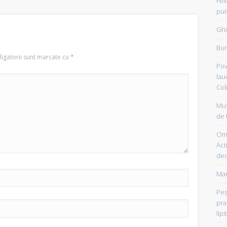
Fel
pui
Ghi
Bun
igatorii sunt marcate cu
*
Pov
lau
Col
Mus
de 
Om 
Acti
dec
Mam
Peşt
pra
lipi