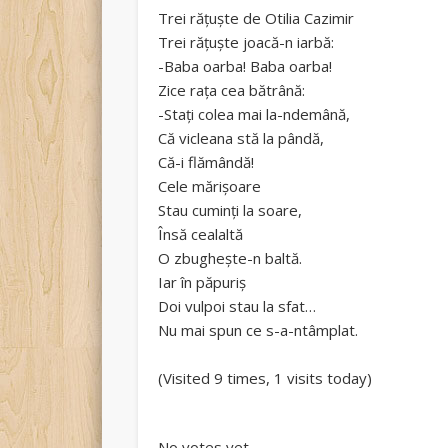
Trei răţuşte de Otilia Cazimir
Trei răţuşte joacă-n iarbă:
-Baba oarba! Baba oarba!
Zice raţa cea bătrână:
-Staţi colea mai la-ndemână,
Că vicleana stă la pândă,
Că-i flămândă!
Cele mărişoare
Stau cuminţi la soare,
Însă cealaltă
O zbugheşte-n baltă.
Iar în păpuriş
Doi vulpoi stau la sfat…
Nu mai spun ce s-a-ntâmplat.
(Visited 9 times, 1 visits today)
Rate this item:
Submit Rating
No votes yet.