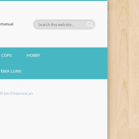
te manual
 COPII
HOBBY
TEMA LUNII
fil bei Pinterest an.