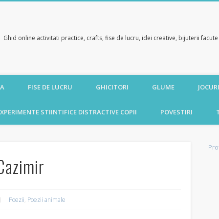
Ghid online activitati practice, crafts, fise de lucru, idei creative, bijuterii facu
CA
FISE DE LUCRU
GHICITORI
GLUME
JOCURI
XPERIMENTE STIINTIFICE DISTRACTIVE COPII
POVESTIRI
Pro
 Cazimir
Poezii
,
Poezii animale