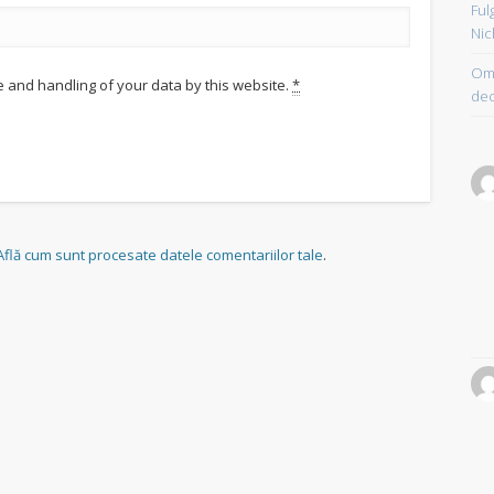
Ful
Nic
Om 
e and handling of your data by this website.
*
dec
Află cum sunt procesate datele comentariilor tale
.