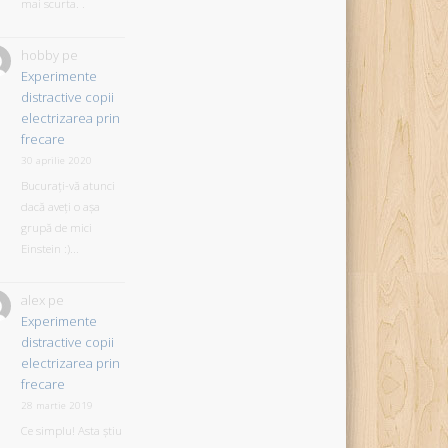
mai scurta. .
hobby
pe
Experimente
distractive copii
electrizarea prin
frecare
30 aprilie 2020
Bucurați-vă atunci
dacă aveți o așa
grupă de mici
Einstein :)...
alex
pe
Experimente
distractive copii
electrizarea prin
frecare
28 martie 2019
Ce simplu! Asta știu