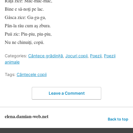
Rața zice: Mac-mac-mac,
Bine e să-noți pe lac.
Gâsca zice: Ga-ga-ga,
Pân-la râu cum aș zbura.
Puii zic: Piu-piu, piu-piu,
Nu ne chinuiți, copii.
Categories:
Cântece grădiniță
,
Jocuri copii
,
Poezii
,
Poezii
animale
Tags:
Cântecele copii
Leave a Comment
elena.damian-web.net
Back to top