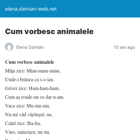
elena.damian-web.net
Cum vorbesc animalele
Elena Damian
10 ani ago
Cum vorbesc animalele
Mâța zice: Miau-miau-miau,
Unde-i brânza ca s-o iau.
Grivei zice: Ham-ham-ham,
Cum aș roade-un os dar n-am.
Vaca zice: Mu-mu-mu,
Nu-mi văd vițelușul, nu.
Calul zice: Iha-ha,
Vino, mânzișor, nu sta.