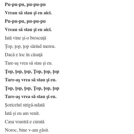
Pu-pu-pu, pu-pu-pu
Vreau să stau şi eu aici.
Pu-pu-pu, pu-pu-pu
Vreau să stau şi eu aici.
Iată vine şi-o broscuţă
Ţop, ţop, ţop sărind mereu.
Dacă e loc în căsuţă
Tare-aş vrea să stau şi eu.
Ţop, ţop, ţop, Ţop, ţop, ţop
Tare-aş vrea să stau şi eu.
Ţop, ţop, ţop, Ţop, ţop, ţop
Tare-aş vrea să stau şi eu.
Şoricelul strigă-ndată
Iată şi eu am venit.
Casa voastră e curată
Noroc, bine v-am găsit.