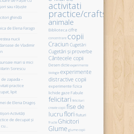
icitare de Paște cu
activitati
șori sau rățuște
practice/crafts
citori ghindă
animale
ica de Elena Farago
cifre
Biblioteca
copii
concentrare
estea nucii
Craciun
Cugetări
daroase de Vladimir
Cugetări şi proverbe
in
Cântecele copii
uroaie mari si mici
Desen
dictie
experimente
Marin Sorescu
experimente
biologie
distractive copii
de zapada –
vitati practice
experimente fizica
upat, lipit
Fabule
lichide gaze
felicitari
felicitari
ei de Elena Dragoş
fise de
create copii
flori
lucru
işori-Activităţi
fluturi
ctice de decupat şi
Ghicitori
fructe
t cu…
Glume
glume copii