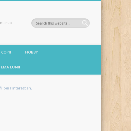
te manual
 COPII
HOBBY
TEMA LUNII
fil bei Pinterest an.