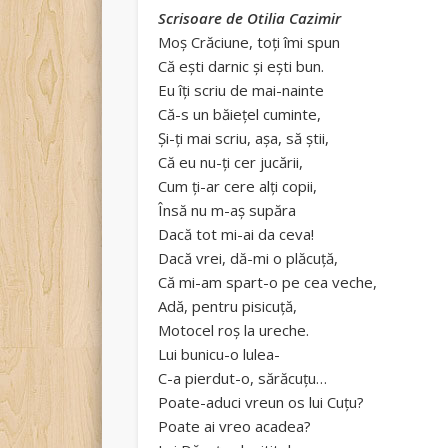
Scrisoare de Otilia Cazimir
Moş Crăciune, toţi îmi spun
Că eşti darnic şi eşti bun.
Eu îţi scriu de mai-nainte
Că-s un băieţel cuminte,
Şi-ţi mai scriu, aşa, să ştii,
Că eu nu-ţi cer jucării,
Cum ţi-ar cere alţi copii,
Însă nu m-aş supăra
Dacă tot mi-ai da ceva!
Dacă vrei, dă-mi o plăcuţă,
Că mi-am spart-o pe cea veche,
Adă, pentru pisicuţă,
Motocel roş la ureche.
Lui bunicu-o lulea-
C-a pierdut-o, sărăcuţu…
Poate-aduci vreun os lui Cuţu?
Poate ai vreo acadea?