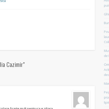
Fel
escu
pui
Ghi
Bun
Pov
lau
Col
Mus
de 
lia Cazimir"
Om 
Acti
dec
Mam
Peşt
pra
lipi
 place foarte mult pentruca e ziliara…