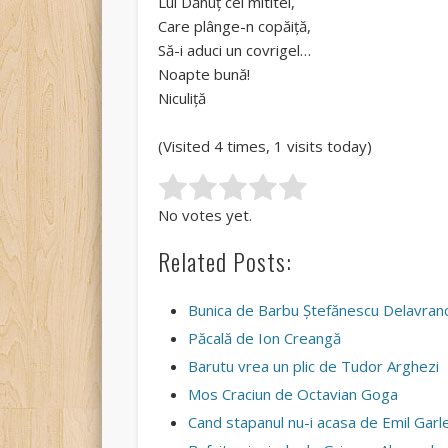
Lui Dănuţ cel mititel,
Care plânge-n copăiţă,
Să-i aduci un covrigel…
Noapte bună!
Niculiţă
(Visited 4 times, 1 visits today)
Rate this item:
Submit Rating
No votes yet.
Related Posts:
Bunica de Barbu Ştefănescu Delavran
Păcală de Ion Creangă
Barutu vrea un plic de Tudor Arghezi
Mos Craciun de Octavian Goga
Cand stapanul nu-i acasa de Emil Garl