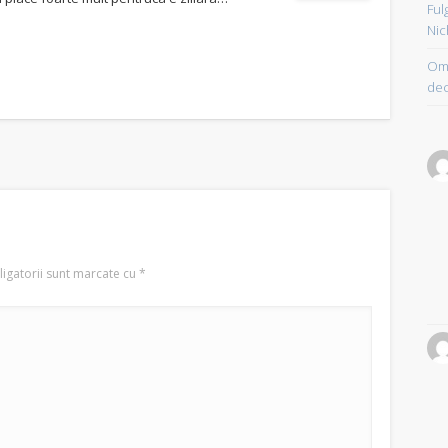
Ful
Nic
Om 
dec
igatorii sunt marcate cu
*