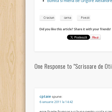
Bufnita si mierla de Grigore Alexandr
Craciun
iarna
Poezii
Did you like this article? Share it with your friends!
One Response to "Scrisoare de Oti
cptaie
spune:
6 ianuarie 2011 la 14:42
esre foarte frumoasa si buna pentru scola si imi