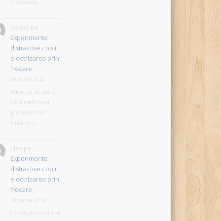
mai scurta. .
hobby
pe
Experimente
distractive copii
electrizarea prin
frecare
30 aprilie 2020
Bucurați-vă atunci
dacă aveți o așa
grupă de mici
Einstein :)...
alex
pe
Experimente
distractive copii
electrizarea prin
frecare
28 martie 2019
Ce simplu! Asta știu