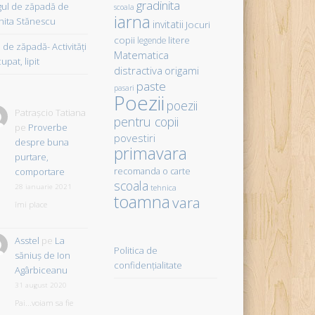
gradinita
gul de zăpadă de
scoala
iarna
hita Stănescu
invitatii
Jocuri
copii
litere
legende
de zăpadă- Activităţi
Matematica
upat, lipit
distractiva
origami
paste
pasari
Poezii
poezii
Patrașcio Tatiana
pentru copii
pe
Proverbe
povestiri
despre buna
primavara
purtare,
comportare
recomanda o carte
scoala
28 ianuarie 2021
tehnica
toamna
vara
îmi place
Asstel
pe
La
Politica de
săniuş de Ion
confidențialitate
Agârbiceanu
31 august 2020
Pai...voiam sa fie