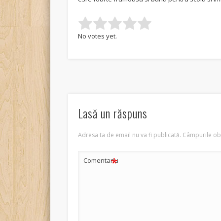
Rate this item:
Submit Rating
No votes yet.
Lasă un răspuns
Adresa ta de email nu va fi publicată.
Câmpurile obl
*
Comentariu